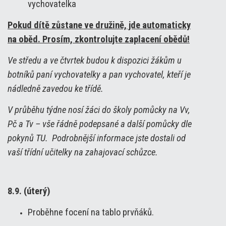
vychovatelka
Pokud dítě zůstane ve družině, jde automaticky
na oběd. Prosím, zkontrolujte zaplacení obědů!
Ve středu a ve čtvrtek budou k dispozici žákům u
botníků paní vychovatelky a pan vychovatel, kteří je
nádledně zavedou ke třídě.
V průběhu týdne nosí žáci do školy pomůcky na Vv,
Pč a Tv – vše řádně podepsané a další pomůcky dle
pokynů TU. Podrobnější informace jste dostali od
vaší třídní učitelky na zahajovací schůzce.
8.9. (úterý)
Proběhne focení na tablo prvňáků.