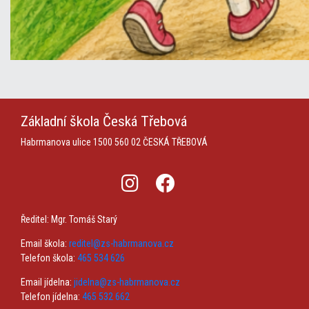
Základní škola
Česká Třebová
Habrmanova ulice 1500
560 02 ČESKÁ TŘEBOVÁ
Ředitel: Mgr. Tomáš Starý
Email škola:
reditel@zs-habrmanova.cz
Telefon škola:
465 534 626
Email jídelna:
jidelna@zs-habrmanova.cz
Telefon jídelna:
465 532 662