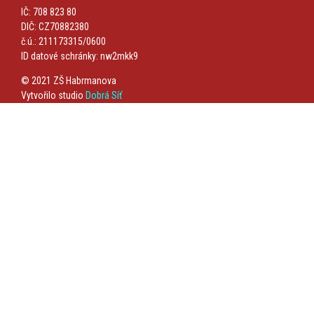
IČ: 708 823 80
DIČ: CZ70882380
č.ú.: 211173315/0600
ID datové schránky: nw2mkk9
© 2021 ZŠ Habrmanova
Vytvořilo studio
Dobrá Síť