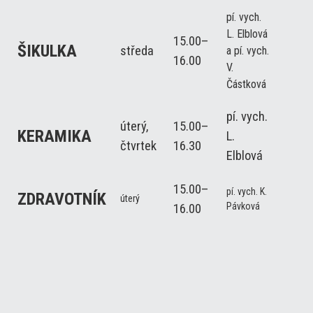
pí. vych.
L. Elblová
15.00–
ŠIKULKA
středa
a pí. vych.
16.00
V.
Částková
pí. vych.
úterý,
15.00–
KERAMIKA
L.
čtvrtek
16.30
Elblová
15.00–
pí. vych. K.
ZDRAVOTNÍK
úterý
Pávková
16.00