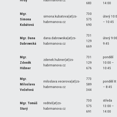
Hrdý
habrmanova.cz
683
14:00
Mgr.
730
simona.kubatova(at)zs-
úterý 10:
Simona
575
habrmanova.cz
– 10:45
Kubátová
690
731
Mgr. Dana
dana.dabrowska(at)zs-
úterý 9:0
129
Dabrowská
habrmanova.cz
9:45
669
Mgr.
731
pondělí
zdenek.hubner(at)zs-
Zdeněk
129
10:00 –
habrmanova.cz
Hübner
676
10:45
Mgr.
773
miloslava.vecerova(at)zs-
pondělí 8
Miloslava
589
habrmanova.cz
– 8:45
Večeřová
344
730
středa
Mgr. Tomáš
reditel(at)zs-
575
13:00 –
Starý
habrmanova.cz
691
14:00