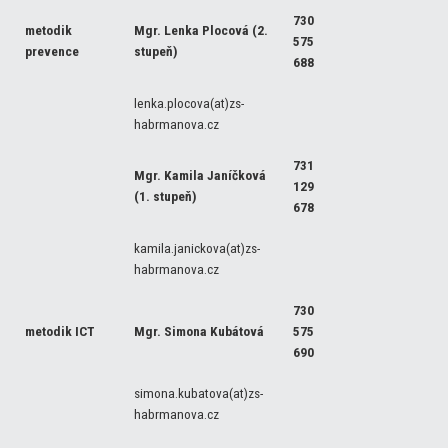
730
metodik
Mgr. Lenka Plocová (2.
575
prevence
stupeň)
688
lenka.plocova(at)zs-
habrmanova.cz
731
Mgr. Kamila Janíčková
129
(1. stupeň)
678
kamila.janickova(at)zs-
habrmanova.cz
730
metodik ICT
Mgr. Simona Kubátová
575
690
simona.kubatova(at)zs-
habrmanova.cz