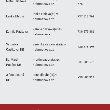
Iveta Heinzová
habrmanova.cz
675
lenka.elblova(at)zs-
Lenka Elblová
737 613 369
habrmanova.cz
kamila.pavkova(at)zs-
Kamila Pávková
730 575 686
habrmanova.cz
Veronika
veronika.castkova(at)zs-
730 575 695
Částková, DiS.
habrmanova.cz
Bc. Martin
martin.padera(at)zs-
603 509 570
Paděra, DiS.
habrmanova.cz
Jiřina Dlouhá,
jirina.dlouha(at)zs-
739 500 311
DiS.
habrmanova.cz