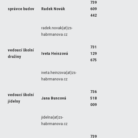
739
správce budov
Radek Novák
609
442
radek.novak(at)zs-
habrmanova.cz
731
vedoucí školní
Iveta Heinzová
129
družiny
675
iveta.heinzova(at)zs-
habrmanova.cz
736
vedoucí školní
Jana Buncová
518
jídelny
009
jidelna(at)zs-
habrmanova.cz
739