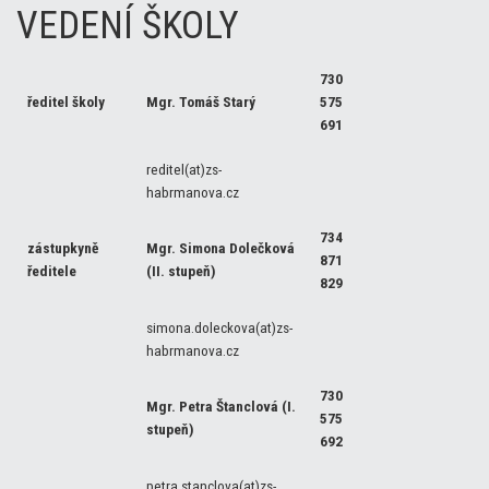
VEDENÍ ŠKOLY
730
ředitel školy
Mgr. Tomáš Starý
575
691
reditel(at)zs-
habrmanova.cz
734
zástupkyně
Mgr. Simona Dolečková
871
ředitele
(II. stupeň)
82
9
simona.doleckova(at)zs-
habrmanova.cz
730
Mgr. Petra Štanclová (I.
575
stupeň)
692
petra.stanclova(at)zs-