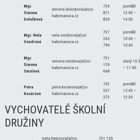
Mgr.
734
pondělí
simona.doleckova(at)zs-
Simona
871
13:00 –
habrmanova.cz
Dolečková
829
14:00
737
pondělí
Mgr. Nela
nela.vondrova(at)zs-
365
10:00 –
Vondrová
habrmanova.cz
799
10:45
Mgr.
731
simona.smolova(at)zs-
úterý 10:
Simona
129
habrmanova.cz
– 11:40
Smolová
668
733
pondělí
Petra
petra.kosarova(at)zs-
557
12:45 –
Kosárová
habrmanova.cz
273
13:30
VYCHOVATELÉ ŠKOLNÍ
DRUŽINY
iveta.heinzova(at)zs-
731 129