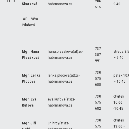
IX. C
286
Škarková
habrmanova.cz
9:40
515
AP Věra
Pilařová
737
Mgr. Hana
hana.plevakova(at)zs-
středa 8:
387
Pleváková
habrmanova.cz
– 9:40
991
730
Mgr. Lenka
lenka.plocova(at)zs-
pátek 10:
575
Plocová
habrmanova.cz
– 10:45
688
730
čtvrtek
Mgr. Eva
eva.kufova(at)zs-
575
10:00
Kufová
habrmanova.cz
682
-10:45
730
čtvrtek
Mgr. Jiří
jiri.hrdy(at)zs-
575
13:00 –