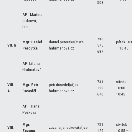
308
AP Martina
Jiskrová,
DiS.
730
Mgr. Daniel
daniel.peroutka(at)zs-
pátek 10:
VII. B
575
Peroutka
habrmanova.cz
– 10:45
687
AP Liliana
Hrabčuková
731
středa
VIII.
Mgr. Petr
petr.dosedel(at)zs-
129
10:00 –
A
Doseděl
habrmanova.cz
670
10:45
AP Hana
Pešková
Mgr.
731
čtvrtek
VIII.
zuzana.janeckova(at)zs-
Zuzana
129
10:55 –