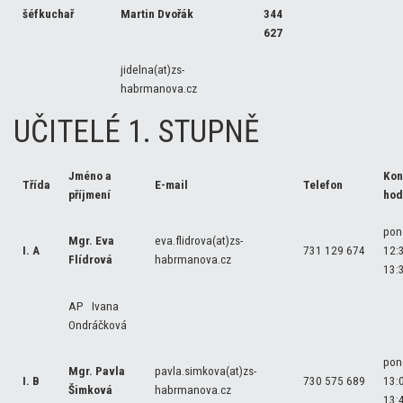
šéfkuchař
Martin Dvořák
344
627
jidelna(at)zs-
habrmanova.cz
UČITELÉ 1. STUPNĚ
Jméno a
Kon
Třída
E-mail
Telefon
příjmení
hod
pon
Mgr. Eva
eva.flidrova(at)zs-
I. A
731 129 674
12:
Flídrová
habrmanova.cz
13:
AP Ivana
Ondráčková
pon
Mgr. Pavla
pavla.simkova(at)zs-
I. B
730 575 689
13:
Šimková
habrmanova.cz
13: