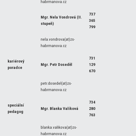
habrmanova.cz
737
Mgr. Nela Vondrová (II.
365
stupeň)
799
nela.vondrova(at)zs-
habrmanova.cz
731
kariérový
Mgr. Petr Doseděl
129
poradce
670
petr.dosedel(at)zs-
habrmanova.cz
734
speciální
Mgr. Blanka Valíková
280
pedagog
763
blanka.valikova(at)zs-
habrmanova.cz