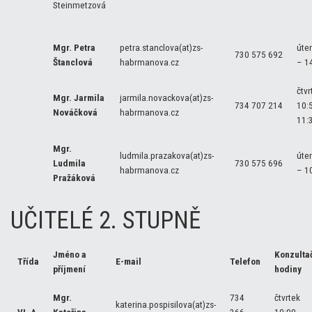
Steinmetzová
Mgr. Petra
petra.stanclova(at)zs-
úte
730 575 692
Štanclová
habrmanova.cz
– 1
čtvr
Mgr. Jarmila
j
armila.novackova(at)zs-
734 707 214
10:
Nováčková
habrmanova.cz
11:
Mgr.
ludmila.prazakova(at)zs-
úte
Ludmila
730 575 696
habrmanova.cz
– 1
Pražáková
UČITELÉ 2. STUPNĚ
Jméno a
Konzulta
Třída
E-mail
Telefon
příjmení
hodiny
Mgr.
734
čtvrtek
katerina.pospisilova(at)zs-