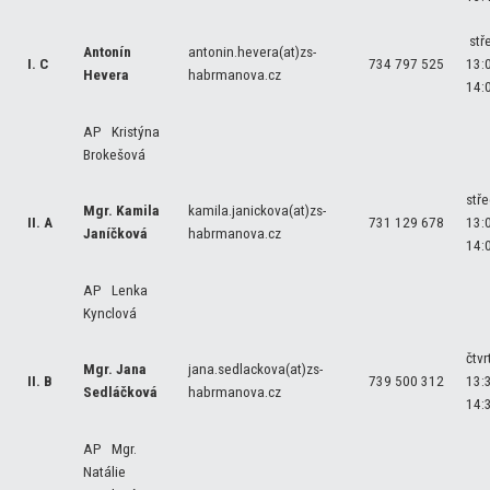
stř
Antonín
antonin.hevera(at)zs-
I. C
734 797 525
13:
Hevera
habrmanova.cz
14:
AP Kristýna
Brokešová
stř
Mgr. Kamila
kamila.janickova(at)zs-
II. A
731 129 678
13:
Janíčková
habrmanova.cz
14:
AP Lenka
Kynclová
čtvr
Mgr. Jana
jana.sedlackova(at)zs-
II. B
739 500 312
13:
Sedláčková
habrmanova.cz
14:
AP Mgr.
Natálie