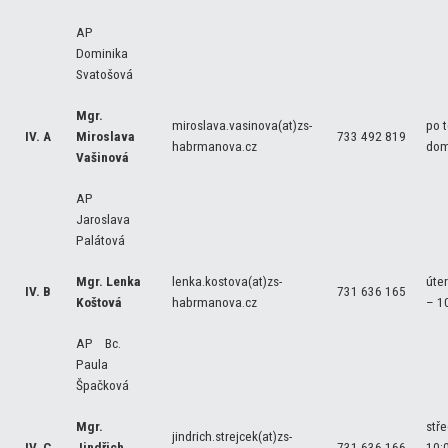
AP
Dominika
Svatošová
Mgr.
miroslava.vasinova(at)zs-
po t
IV. A
Miroslava
733 492 819
habrmanova.cz
dom
Vašinová
AP
Jaroslava
Palátová
Mgr. Lenka
lenka.kostova(at)zs-
úte
IV. B
731 636 165
Koštová
habrmanova.cz
– 1
AP Bc.
Paula
Špačková
Mgr.
stř
jindrich.strejcek(at)zs-
IV. C
Jindřich
731 636 166
10: