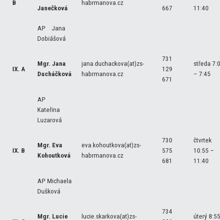
B
habrmanova.cz
Janečková
667
11:40
AP Jana
Dobiášová
731
Mgr. Jana
jana.duchackova(at)zs-
středa 7:
IX. A
129
Ducháčková
habrmanova.cz
– 7:45
671
AP
Kateřina
Luzarová
730
čtvrtek
Mgr. Eva
eva.kohoutkova(at)zs-
IX. B
575
10:55 –
Kohoutková
habrmanova.cz
681
11:40
AP Michaela
Dušková
734
Mgr. Lucie
lucie.skarkova(at)zs-
úterý 8:5