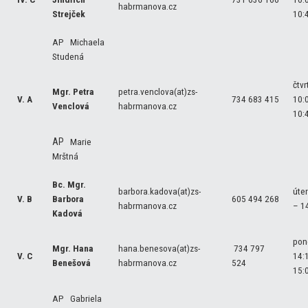
habrmanova.cz
Strejček
10:
AP Michaela
Studená
čtvr
Mgr. Petra
petra.venclova(at)zs-
V. A
734 683 415
10:
Venclová
habrmanova.cz
10:
AP
Marie
Mrštná
Bc. Mgr.
barbora.kadova(at)zs-
úte
V. B
Barbora
605 494 268
habrmanova.cz
– 1
Kadová
pon
Mgr. Hana
hana.benesova(at)zs-
734 797
V. C
14:
Benešová
habrmanova.cz
524
15:
AP Gabriela