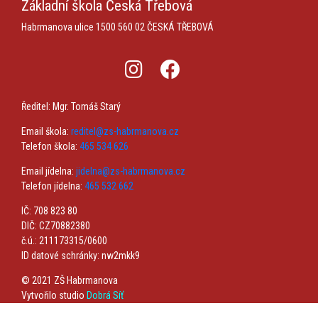
Základní škola
Česká Třebová
Habrmanova ulice 1500
560 02 ČESKÁ TŘEBOVÁ
Ředitel: Mgr. Tomáš Starý
Email škola:
reditel@zs-habrmanova.cz
Telefon škola:
465 534 626
Email jídelna:
jidelna@zs-habrmanova.cz
Telefon jídelna:
465 532 662
IČ: 708 823 80
DIČ: CZ70882380
č.ú.: 211173315/0600
ID datové schránky: nw2mkk9
© 2021 ZŠ Habrmanova
Vytvořilo studio
Dobrá Síť