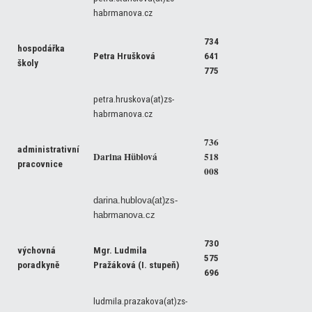
habrmanova.cz
734
hospodářka
Petra Hrušková
641
školy
775
petra.hruskova(at)zs-
habrmanova.cz
736
administrativní
Darina Hüblová
518
pracovnice
008
darina.hublova(at)zs-
habrmanova.cz
730
výchovná
Mgr. Ludmila
575
poradkyně
Pražáková (I. stupeň)
696
ludmila.prazakova(at)zs-