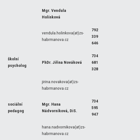
Mgr. Vendula
Holínková
792
vendula.holinkova(at)zs-
339
habrmanova.cz
646
734
školní
PhDr. Jiřina Nováková
681
psycholog
328
jirina.novakova(at)zs-
habrmanova.cz
734
sociální
Mgr. Hana
595
pedagog
Nádvorníková, DiS.
947
hana.nadvornikova(at)zs-
habrmanova.cz