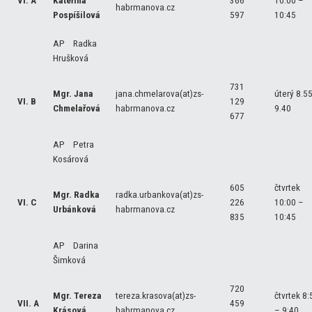
VI. A
Kateřina
366
10:00 –
habrmanova.cz
Pospíšilová
597
10:45
AP Radka
Hrušková
731
Mgr. Jana
jana.chmelarova(at)zs-
úterý 8.5
VI. B
129
Chmelařová
habrmanova.cz
9.40
677
AP Petra
Kosárová
605
čtvrtek
Mgr. Radka
radka.urbankova(at)zs-
VI. C
226
10:00 –
Urbánková
habrmanova.cz
835
10:45
AP Darina
Šimková
720
Mgr. Tereza
tereza.krasova(at)zs-
čtvrtek 8:
VII. A
459
Krásová
habrmanova.cz
– 9:40