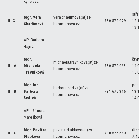
Kynclová
stř
Mgr. Věra
vera.chadimova(at)zs-
II. C
730 575 679
12:
Chadimová
habrmanova.cz
13:
AP Barbora
Hajná
Mgr.
čtvr
michaela.travnikova(at)zs-
III. A
Michaela
730 575 693
14:
habrmanova.cz
Trávníková
15:
Mgr. Ing.
pon
barbora.sediva(at)zs-
III. B
Barbora
731 675 316
13:
habrmanova.cz
Šedivá
14:
AP Simona
Marešková
Mgr. Pavlína
pavlina.dlabkova(at)zs-
úter
III. C
730 575 680
Dlabková
habrmanova.cz
7:4