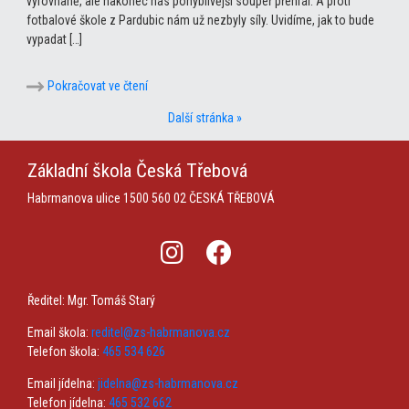
vyrovnaně, ale nakonec nás pohyblivější soupeř přehrál. A proti
fotbalové škole z Pardubic nám už nezbyly síly. Uvidíme, jak to bude
vypadat […]
Pokračovat ve čtení
Další stránka »
Základní škola
Česká Třebová
Habrmanova ulice 1500
560 02 ČESKÁ TŘEBOVÁ
Ředitel: Mgr. Tomáš Starý
Email škola:
reditel@zs-habrmanova.cz
Telefon škola:
465 534 626
Email jídelna:
jidelna@zs-habrmanova.cz
Telefon jídelna:
465 532 662