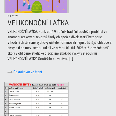
2.4.2026
VELIKONOČNÍ LAŤKA
VELIKONOČNÍ LAŤKA, konkrétně 9. ročník tradiční soutěže probíhal ve
znamení atakování rekordů školy chlapců a dívek starší kategorie.
V hodinách tělesné výchovy učitelé nominovali nejúspěšnější chlapce a
dívky a ti se mezi sebou utkali ve středu 01. 04. 2026 v tělocvičně naší
školy v oblíbené atletické disciplíně skok do výšky v 9. ročníku
VELIKONOČNÍ LAŤKY. Soutěžilo se ve dvou […]
Pokračovat ve čtení