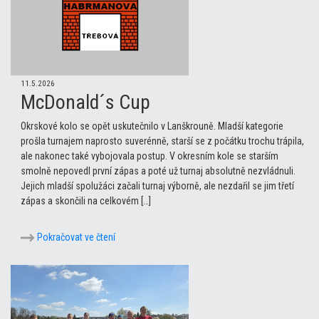
11.5.2026
McDonald´s Cup
Okrskové kolo se opět uskutečnilo v Lanškrouně. Mladší kategorie
prošla turnajem naprosto suverénně, starší se z počátku trochu trápila,
ale nakonec také vybojovala postup. V okresním kole se starším
smolně nepovedl první zápas a poté už turnaj absolutně nezvládnuli.
Jejich mladší spolužáci začali turnaj výborně, ale nezdařil se jim třetí
zápas a skončili na celkovém […]
Pokračovat ve čtení