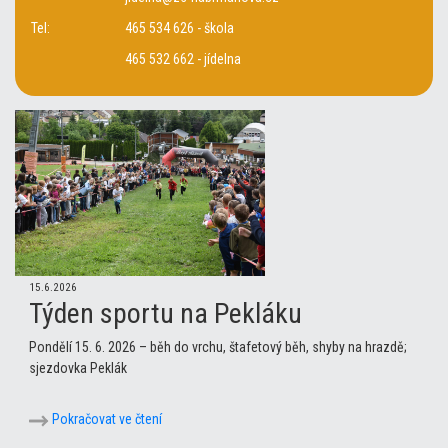
Tel:
465 534 626 - škola
465 532 662 - jídelna
15.6.2026
Týden sportu na Pekláku
Pondělí 15. 6. 2026 – běh do vrchu, štafetový běh, shyby na hrazdě;
sjezdovka Peklák
Pokračovat ve čtení