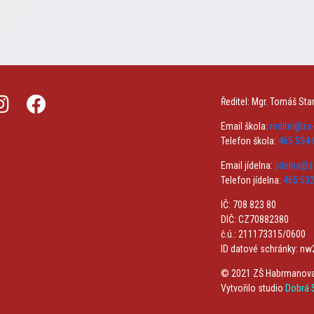
Ředitel: Mgr. Tomáš Sta
Email škola:
reditel@z
Telefon škola:
465 534 
Email jídelna:
jidelna@
Telefon jídelna:
465 532
IČ: 708 823 80
DIČ: CZ70882380
č.ú.: 211173315/0600
ID datové schránky: n
© 2021 ZŠ Habrmanov
Vytvořilo studio
Dobrá S