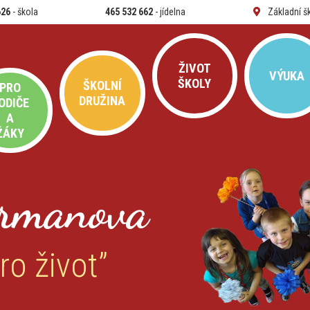
626
- škola
465 532 662
- jídelna
Základní š
ŽIVOT
VÝUKA
ŠKOLY
ŠKOLNÍ
PRO
DRUŽINA
ODIČE
A
ŽÁKY
rmanova
ro život”