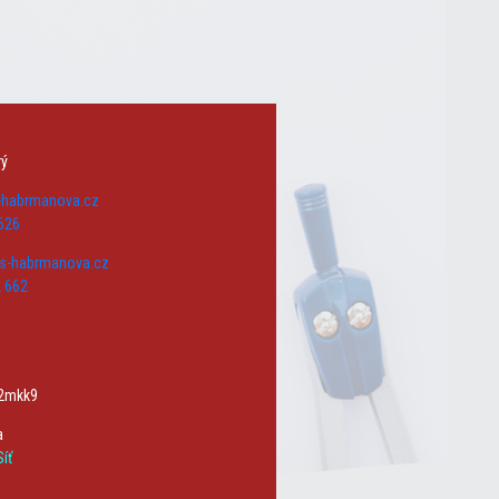
rý
s-habrmanova.cz
626
zs-habrmanova.cz
 662
w2mkk9
a
íť