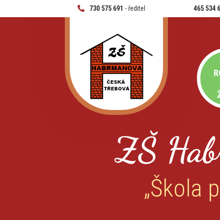
730 575 691
- ředitel
465 534 
R
ZŠ Hab
„Škola p