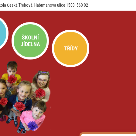
kola Česká Třebová, Habrmanova ulice 1500, 560 02
ŠKOLNÍ
JÍDELNA
TŘÍDY