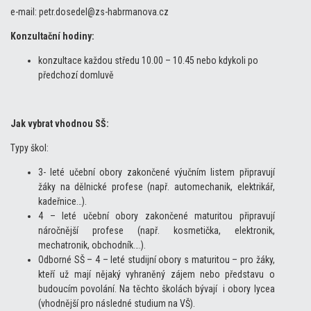
e-mail: petr.dosedel@zs-habrmanova.cz
Konzultační hodiny:
konzultace každou středu 10.00 – 10.45 nebo kdykoli po
předchozí domluvě
Jak vybrat vhodnou SŠ:
Typy škol:
3- leté učební obory zakončené výučním listem připravují
žáky na dělnické profese (např. automechanik, elektrikář,
kadeřnice…).
4 – leté učební obory zakončené maturitou připravují
náročnější profese (např. kosmetička, elektronik,
mechatronik, obchodník….).
Odborné SŠ – 4 – leté studijní obory s maturitou – pro žáky,
kteří už mají nějaký vyhraněný zájem nebo představu o
budoucím povolání. Na těchto školách bývají i obory lycea
(vhodnější pro následné studium na VŠ).