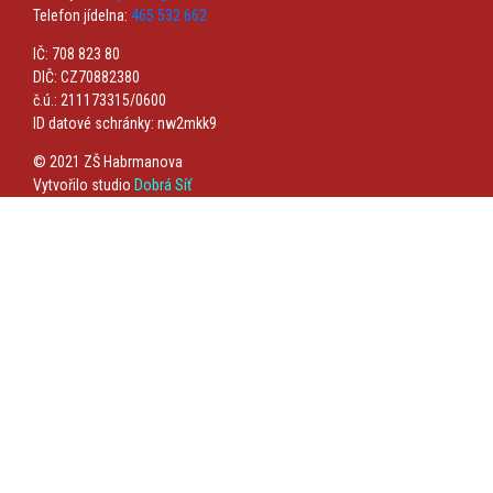
Telefon jídelna:
465 532 662
IČ: 708 823 80
DIČ: CZ70882380
č.ú.: 211173315/0600
ID datové schránky: nw2mkk9
© 2021 ZŠ Habrmanova
Vytvořilo studio
Dobrá Síť