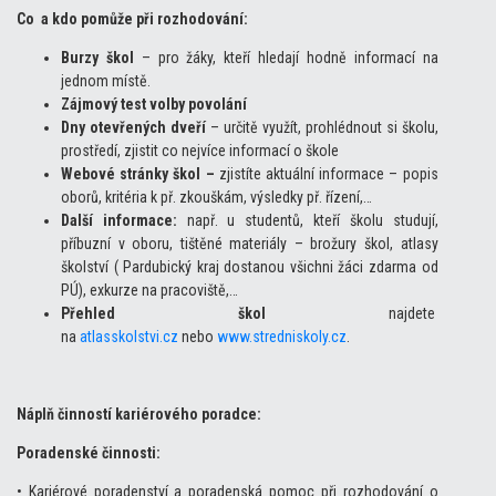
Co a kdo pomůže při rozhodování:
Burzy škol
– pro žáky, kteří hledají hodně informací na
jednom místě.
Zájmový test volby povolání
Dny
otevřených dveří
– určitě využít, prohlédnout si školu,
prostředí, zjistit co nejvíce informací o škole
Webové stránky škol –
zjistíte aktuální informace – popis
oborů, kritéria k př. zkouškám, výsledky př. řízení,…
Další informace:
např. u studentů, kteří školu studují,
příbuzní v oboru, tištěné materiály – brožury škol, atlasy
školství ( Pardubický kraj dostanou všichni žáci zdarma od
PÚ), exkurze na pracoviště,…
Přehled škol
najdete
na
atlasskolstvi.cz
nebo
www.stredniskoly.cz
.
Náplň činností kariérového poradce:
Poradenské činnosti:
• Kariérové poradenství a poradenská pomoc při rozhodování o