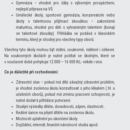
Gymnázia – vhodné pro žáky s výborným prospěchem,
nejlepší příprava na VŠ.
Umělecké školy, sportovní gymnázia, konzervatoře nebo
školy s talentovou příjímací zkouškou – zakončené
maturitou, vhodné pro děti s vyhraněným talentem (konají
se talentové zkoušky). Přihláška se podává v klasickém
termínu, který je shodný pro všechny typy oborů.
Všechny tyto školy mohou být státní, soukromé, některé i církevní.
Na soukromých školách je nutné počítat se školným, které se
v současné době pohybuje 12 000 – 16 000 Kč,- někde i více.
Co je důležité při rozhodování:
Zdravotní stav – pokud má dítě závažný zdravotní problém,
je vhodné zvolenou školu konzultovat s jeho lékařem ( hl. u
učebních oborů), pokud má změnu pracovní schopnosti, je
nutné dodat k přihlášce potvrzení.
Studijní výsledky dítěte, dovednosti, zájem, vlastnosti…
Reálné šance na přijetí dítěte na zvolenou školu.
Možnosti uplatnění po ukončení školy.
Dojíždění, internát, finanční náročnost studia apod.