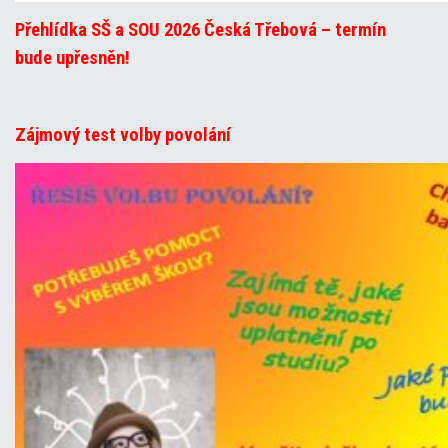
Přehlídka SŠ a SOU 2026 Česká Třebová – termín
bude upřesněn!
Zájmový test volby povolání