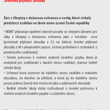
Jednotná přijímací zkouška
Žáci z Ukrajiny s dočasnou ochranou a osoby, které získaly
předchozí vzdělání ve škole mimo území České republiky
• MŠMT připravuje opatření obecné povahy se stejnými úlevami pro
žáky z Ukrajiny s dočasnou ochranou jako v loňském roce
(prominutí přijímací zkoušky z ČJ na žádost, konání přijímací
zkoušky z M v ukrajinském jazyce, čestné prohlášení o známkách z
předchozího vzdělávání).
• Termín pohovoru k ověření znalosti českého jazyka, která je
nezbytná pro vzdělávání v daném oboru vzdělání, stanoví ředitel
střední školy.
• Uchazeč koná pohovor do každého oboru vzdělání s maturitní
zkouškou, do kterého se přihlásil, a koná jej do každého oboru
pouze jednou (nemá dvě možnosti jako u přijímacích zkoušek).
• Ředitel střední školy může rozhodnout o konání pohovoru k
ověření znalosti českého jazyka i u učebního oboru.