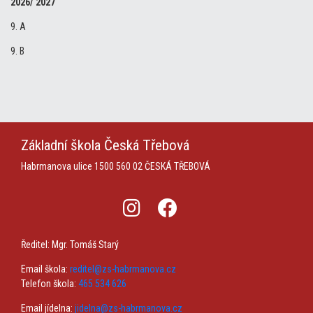
2026/ 2027
9. A
9. B
Základní škola
Česká Třebová
Habrmanova ulice 1500
560 02 ČESKÁ TŘEBOVÁ
Ředitel: Mgr. Tomáš Starý
Email škola:
reditel@zs-habrmanova.cz
Telefon škola:
465 534 626
Email jídelna:
jidelna@zs-habrmanova.cz