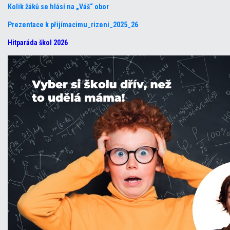
Kolik žáků se hlásí na „Váš“ obor
Prezentace k přijímacimu_rizeni_2025_26
Hitparáda škol 2026