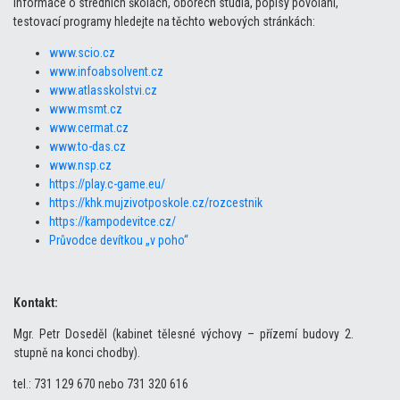
Informace o středních školách, oborech studia, popisy povolání,
testovací programy hledejte na těchto webových stránkách:
www.scio.cz
www.infoabsolvent.cz
www.atlasskolstvi.cz
www.msmt.cz
www.cermat.cz
www.to-das.cz
www.nsp.cz
https://play.c-game.eu/
https://khk.mujzivotposkole.cz/rozcestnik
https://kampodevitce.cz/
Průvodce devítkou „v poho“
Kontakt:
Mgr. Petr Doseděl (kabinet tělesné výchovy – přízemí budovy 2.
stupně na konci chodby).
tel.: 731 129 670 nebo 731 320 616