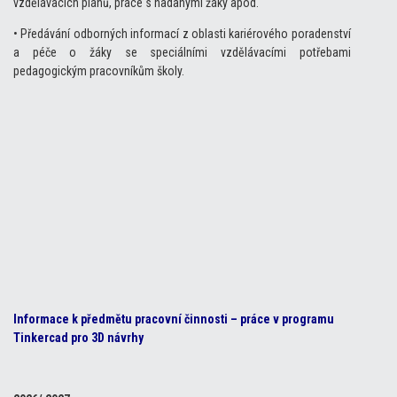
vzdělávacích plánů, práce s nadanými žáky apod.
• Předávání odborných informací z oblasti kariérového poradenství
a péče o žáky se speciálními vzdělávacími potřebami
pedagogickým pracovníkům školy.
Informace k předmětu pracovní činnosti – práce v programu
Tinkercad pro 3D návrhy