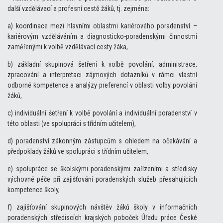
další vzdělávací a profesní cestě žáků, tj. zejména:
a) koordinace mezi hlavními oblastmi kariérového poradenství –
kariérovým vzděláváním a diagnosticko-poradenskými činnostmi
zaměřenými k volbě vzdělávací cesty žáka,
b) základní skupinová šetření k volbě povolání, administrace,
zpracování a interpretaci zájmových dotazníků v rámci vlastní
odborné kompetence a analýzy preferencí v oblasti volby povolání
žáků,
c) individuální šetření k volbě povolání a individuální poradenství v
této oblasti (ve spolupráci s třídním učitelem),
d) poradenství zákonným zástupcům s ohledem na očekávání a
předpoklady žáků ve spolupráci s třídním učitelem,
e) spolupráce se školskými poradenskými zařízeními a středisky
výchovné péče při zajišťování poradenských služeb přesahujících
kompetence školy,
f) zajišťování skupinových návštěv žáků školy v informačních
poradenských střediscích krajských poboček Úřadu práce České