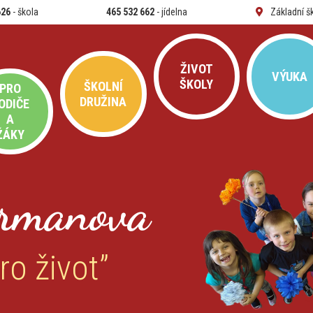
626
- škola
465 532 662
- jídelna
Základní š
ŽIVOT
VÝUKA
ŠKOLY
ŠKOLNÍ
PRO
DRUŽINA
ODIČE
A
ŽÁKY
rmanova
ro život”