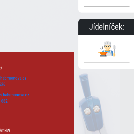
Jídelníček:
rý
s-habrmanova.cz
626
zs-habrmanova.cz
 662
w2mkk9