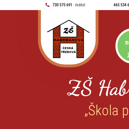
730 575 691
- ředitel
465 534 
R
ZŠ Hab
„Škola p