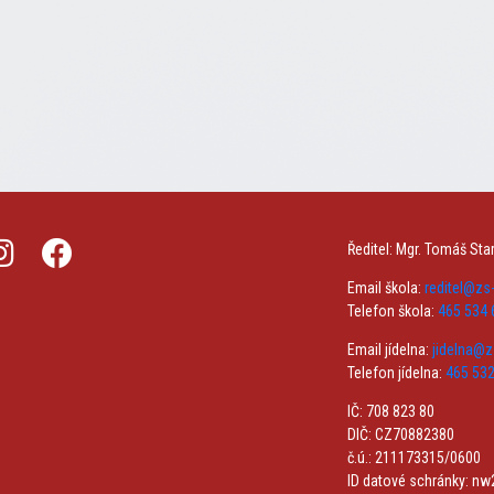
Ředitel: Mgr. Tomáš Sta
Email škola:
reditel@z
Telefon škola:
465 534 
Email jídelna:
jidelna@
Telefon jídelna:
465 532
IČ: 708 823 80
DIČ: CZ70882380
č.ú.: 211173315/0600
ID datové schránky: n