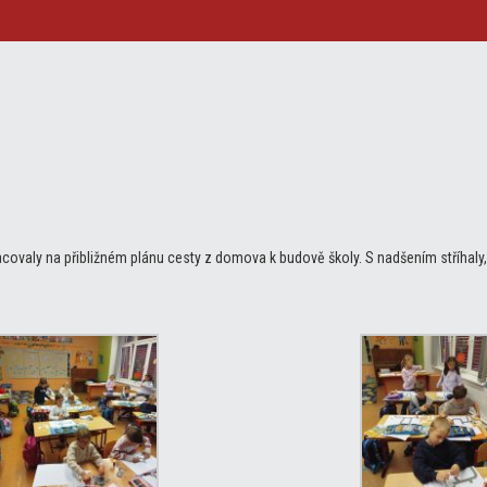
acovaly na přibližném plánu cesty z domova k budově školy. S nadšením stříhaly,