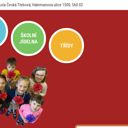
kola Česká Třebová, Habrmanova ulice 1500, 560 02
ŠKOLNÍ
JÍDELNA
TŘÍDY