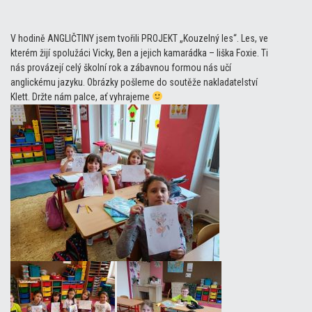
V hodině ANGLIČTINY jsem tvořili PROJEKT „Kouzelný les“. Les, ve
kterém žijí spolužáci Vicky, Ben a jejich kamarádka – liška Foxie. Ti
nás provázejí celý školní rok a zábavnou formou nás učí
anglickému jazyku. Obrázky pošleme do soutěže nakladatelství
Klett. Držte nám palce, ať vyhrajeme