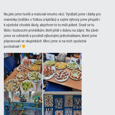
Na jaře jsme tvořili a malovali mnoho věcí. Vyráběli jsme i dárky pro
maminky (srdíčko s fotkou a kytičku) a svými výtvory jsme přispěli i
k výzdobě chodeb školy, abychom to tu měli pěkné. Snad se tu
líbilo i budoucím prvňáčkům, kteří přišli v dubnu na zápis. Na závěr
jsme se odměnili a posilnili výbornými jednohubkami, které jsme
připravovali ve skupinkách. Moc jsme si na nich společně
pochutnali !