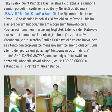
Irský svátek ´Saint Patrick´s Day´ se slaví 17. března a je v mnoha
zemích po celém světě velmi oblíbený. Největší oblibu má v
USA
,
Velké Británii
,
Kanadě
a
Austrálii
, kde žije mnoho lidí irského
původu. V posledních letech si získává oblibu i v Evropě. Lidé ho
slaví především hudbou, tancem a popíjením tmavého piva.
Poznávacím znamením je zelený trojlístek. Lidé ho v den Patrikova
svátku nosí namalovaný na obličeji nebo si jím zdobí oděv.
Všeobecně je pro svatého Patrika i Irsko typická zelená barva, což
se v tento den projevuje zejména nošením zeleného oblečení. Lidé
v tento den jedí zelená jídla, např. těstoviny nebo zmrzlinu. V
hodině ANGLICKÉHO JAZYKA jsme se tedy s tímto svátkem
seznámili, obohatili slovní zásobu, vyluštili CRISS CROSS a
zatancovali si s Patrikem ´Green Dance´.