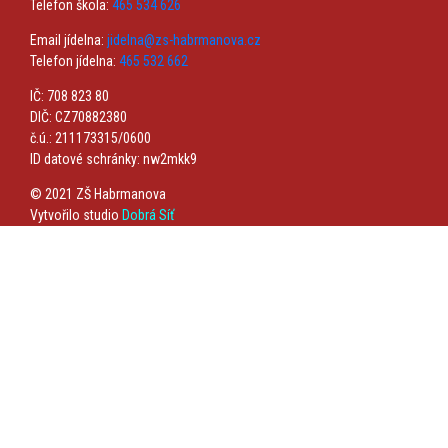
Telefon škola:
465 534 626
Email jídelna:
jidelna@zs-habrmanova.cz
Telefon jídelna:
465 532 662
IČ: 708 823 80
DIČ: CZ70882380
č.ú.: 211173315/0600
ID datové schránky: nw2mkk9
© 2021 ZŠ Habrmanova
Vytvořilo studio
Dobrá Síť