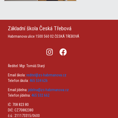
Základní škola
Česká Třebová
Habrmanova ulice 1500
560 02 ČESKÁ TŘEBOVÁ
Ředitel: Mgr. Tomáš Starý
Email škola:
reditel@zs-habrmanova.cz
Telefon škola:
465 534 626
Email jídelna:
jidelna@zs-habrmanova.cz
Telefon jídelna:
465 532 662
IČ: 708 823 80
DIČ: CZ70882380
č.ú.: 211173315/0600