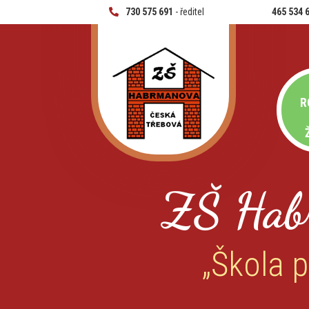
730 575 691
- ředitel
465 534 
R
ZŠ Hab
„Škola p