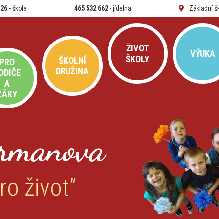
626
- škola
465 532 662
- jídelna
Základní š
ŽIVOT
VÝUKA
ŠKOLY
ŠKOLNÍ
PRO
DRUŽINA
ODIČE
A
ŽÁKY
rmanova
ro život”