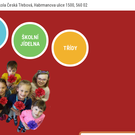
kola Česká Třebová, Habrmanova ulice 1500, 560 02
ŠKOLNÍ
JÍDELNA
TŘÍDY