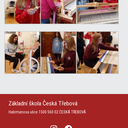
Základní škola
Česká Třebová
Habrmanova ulice 1500
560 02 ČESKÁ TŘEBOVÁ