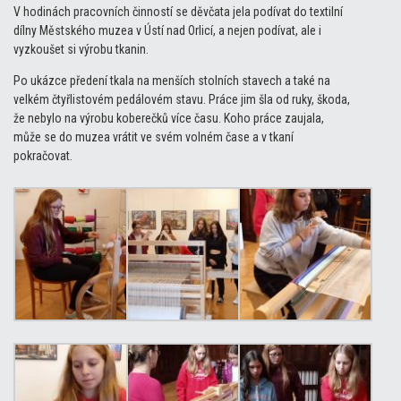
V hodinách pracovních činností se děvčata jela podívat do textilní
dílny Městského muzea v Ústí nad Orlicí, a nejen podívat, ale i
vyzkoušet si výrobu tkanin.
Po ukázce předení tkala na menších stolních stavech a také na
velkém čtyřlistovém pedálovém stavu. Práce jim šla od ruky, škoda,
že nebylo na výrobu koberečků více času. Koho práce zaujala,
může se do muzea vrátit ve svém volném čase a v tkaní
pokračovat.