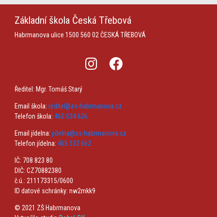
Základní škola
Česká Třebová
Habrmanova ulice 1500
560 02 ČESKÁ TŘEBOVÁ
Ředitel: Mgr. Tomáš Starý
Email škola:
reditel@zs-habrmanova.cz
Telefon škola:
465 534 626
Email jídelna:
jidelna@zs-habrmanova.cz
Telefon jídelna:
465 532 662
IČ: 708 823 80
DIČ: CZ70882380
č.ú.: 211173315/0600
ID datové schránky: nw2mkk9
© 2021 ZŠ Habrmanova