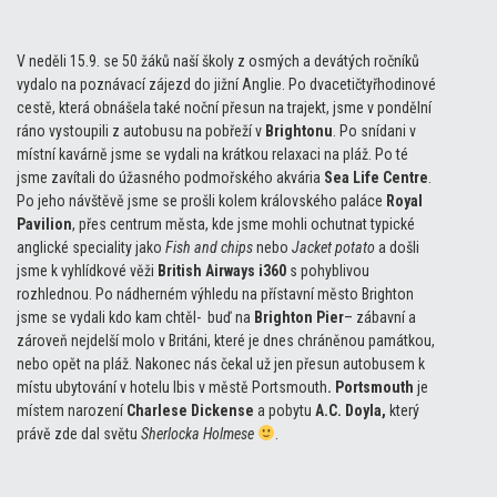
V neděli 15.9. se 50 žáků naší školy z osmých a devátých ročníků
vydalo na poznávací zájezd do jižní Anglie. Po dvacetičtyřhodinové
cestě, která obnášela také noční přesun na trajekt, jsme v pondělní
ráno vystoupili z autobusu na pobřeží v
Brightonu
. Po snídani v
místní kavárně jsme se vydali na krátkou relaxaci na pláž. Po té
jsme zavítali do úžasného podmořského akvária
Sea Life Centre
.
Po jeho návštěvě jsme se prošli kolem královského paláce
Royal
Pavilion
, přes centrum města, kde jsme mohli ochutnat typické
anglické speciality jako
Fish and chips
nebo
Jacket potato
a došli
jsme k vyhlídkové věži
British Airways i360
s pohyblivou
rozhlednou. Po nádherném výhledu na přístavní město Brighton
jsme se vydali kdo kam chtěl- buď na
Brighton Pier
– zábavní a
zároveň nejdelší molo v Británi, které je dnes chráněnou památkou,
nebo opět na pláž. Nakonec nás čekal už jen přesun autobusem k
místu ubytování v hotelu Ibis v městě Portsmouth
. Portsmouth
je
místem narození
Charlese Dickense
a pobytu
A.C. Doyla,
který
právě zde dal světu
Sherlocka Holmese
.