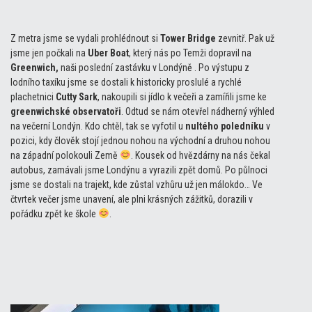
Z metra jsme se vydali prohlédnout si
Tower Bridge
zevnitř. Pak už
jsme jen počkali na
Uber Boat
, který nás po Temži dopravil na
Greenwich,
naši poslední zastávku v Londýně . Po výstupu z
lodního taxíku jsme se dostali k historicky proslulé a rychlé
plachetnici
Cutty Sark
, nakoupili si jídlo k večeři a zamířili jsme ke
greenwichské observatoři
. Odtud se nám otevřel nádherný výhled
na večerní Londýn. Kdo chtěl, tak se vyfotil u
nultého poledníku
v
pozici, kdy člověk stojí jednou nohou na východní a druhou nohou
na západní polokouli Země
. Kousek od hvězdárny na nás čekal
autobus, zamávali jsme Londýnu a vyrazili zpět domů. Po půlnoci
jsme se dostali na trajekt, kde zůstal vzhůru už jen málokdo… Ve
čtvrtek večer jsme unavení, ale plni krásných zážitků, dorazili v
pořádku zpět ke škole
.