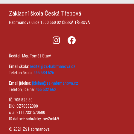
Základní škola
Česká Třebová
Habrmanova ulice 1500
560 02 ČESKÁ TŘEBOVÁ
Ředitel: Mgr. Tomáš Starý
Email škola:
reditel@zs-habrmanova.cz
Telefon škola:
465 534 626
Email jídelna:
jidelna@zs-habrmanova.cz
Telefon jídelna:
465 532 662
IČ: 708 823 80
DIČ: CZ70882380
č.ú.: 211173315/0600
ID datové schránky: nw2mkk9
© 2021 ZŠ Habrmanova