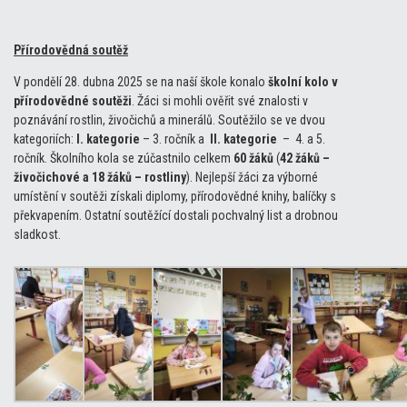
Přírodovědná soutěž
V pondělí 28. dubna 2025 se na naší škole konalo
školní kolo v
přírodovědné soutěži
. Žáci si mohli ověřit své znalosti v
poznávání rostlin, živočichů a minerálů. Soutěžilo se ve dvou
kategoriích:
I. kategorie
– 3. ročník a
II. kategorie
– 4. a 5.
ročník. Školního kola se zúčastnilo celkem
60 žáků
(
42 žáků –
živočichové a 18 žáků – rostliny
). Nejlepší žáci za výborné
umístění v soutěži získali diplomy, přírodovědné knihy, balíčky s
překvapením. Ostatní soutěžící dostali pochvalný list a drobnou
sladkost.