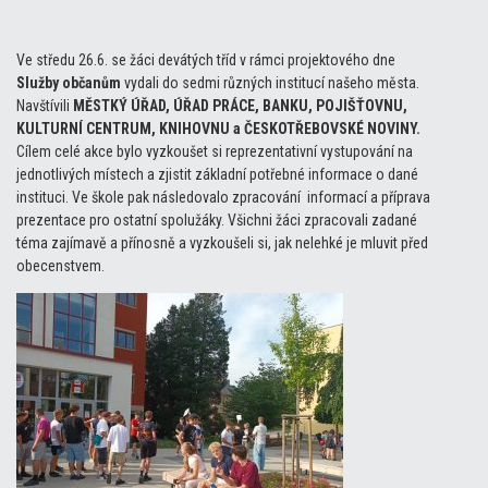
Ve středu 26.6. se žáci devátých tříd v rámci projektového dne
Služby občanům
vydali do sedmi různých institucí našeho města.
Navštívili
MĚSTKÝ ÚŘAD, ÚŘAD PRÁCE, BANKU, POJIŠŤOVNU,
KULTURNÍ CENTRUM, KNIHOVNU a ČESKOTŘEBOVSKÉ NOVINY.
Cílem celé akce bylo vyzkoušet si reprezentativní vystupování na
jednotlivých místech a zjistit základní potřebné informace o dané
instituci. Ve škole pak následovalo zpracování informací a příprava
prezentace pro ostatní spolužáky. Všichni žáci zpracovali zadané
téma zajímavě a přínosně a vyzkoušeli si, jak nelehké je mluvit před
obecenstvem.