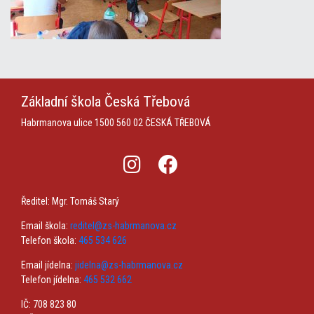
Základní škola
Česká Třebová
Habrmanova ulice 1500
560 02 ČESKÁ TŘEBOVÁ
Ředitel: Mgr. Tomáš Starý
Email škola:
reditel@zs-habrmanova.cz
Telefon škola:
465 534 626
Email jídelna:
jidelna@zs-habrmanova.cz
Telefon jídelna:
465 532 662
IČ: 708 823 80