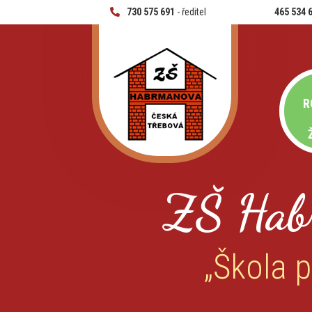
730 575 691
- ředitel
465 534 
R
ZŠ Hab
„Škola p