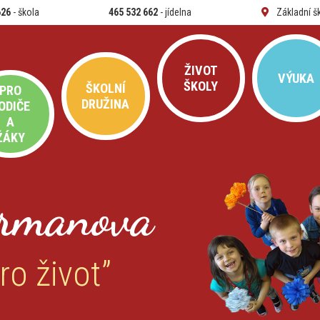
626
- škola
465 532 662
- jídelna
Základní š
ŽIVOT
VÝUKA
ŠKOLY
ŠKOLNÍ
PRO
DRUŽINA
ODIČE
A
ŽÁKY
rmanova
ro život”