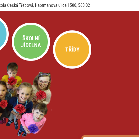
kola Česká Třebová, Habrmanova ulice 1500, 560 02
ŠKOLNÍ
JÍDELNA
TŘÍDY