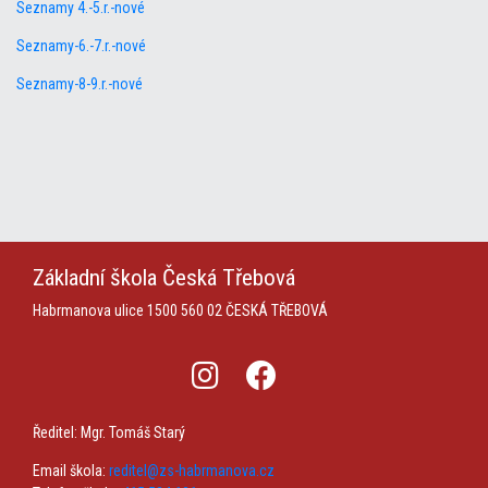
Seznamy 4.-5.r.-nové
Seznamy-6.-7.r.-nové
Seznamy-8-9.r.-nové
Základní škola
Česká Třebová
Habrmanova ulice 1500
560 02 ČESKÁ TŘEBOVÁ
Ředitel: Mgr. Tomáš Starý
Email škola:
reditel@zs-habrmanova.cz