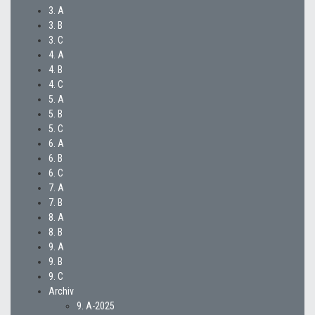
3. A
3. B
3. C
4. A
4. B
4. C
5. A
5. B
5. C
6. A
6. B
6. C
7. A
7. B
8. A
8. B
9. A
9. B
9. C
Archiv
9. A-2025