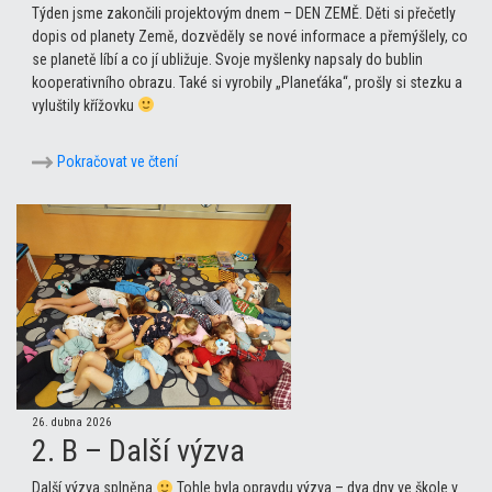
Týden jsme zakončili projektovým dnem – DEN ZEMĚ. Děti si přečetly
dopis od planety Země, dozvěděly se nové informace a přemýšlely, co
se planetě líbí a co jí ubližuje. Svoje myšlenky napsaly do bublin
kooperativního obrazu. Také si vyrobily „Planeťáka“, prošly si stezku a
vyluštily křížovku
Pokračovat ve čtení
26. dubna 2026
2. B – Další výzva
Další výzva splněna
Tohle byla opravdu výzva – dva dny ve škole v