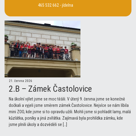
465 532 662 - jídelna
21. června 2026
2.B – Zámek Častolovice
Na školní výlet jsme se moc těšili. V úterý 9. června jsme se konečně
dočkali a vyjeli jsme směrem zámek Častolovice. Nejvíce se nám líbila
mini ZOO, kde jsme si to opravdu užili. Mohli jsme si pohladit lamy, malá
kůzlátka, poníky a jiná zvířátka. Zajímavá byla prohlídka zámku, kde
jsme plnili úkoly a dozvěděli se […]