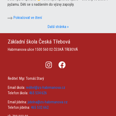
pyžamu. Děti se s nadšením do výzvy zapojily.
Pokračovat ve čtení
Další stránka »
Základní škola
Česká Třebová
Habrmanova ulice 1500
560 02 ČESKÁ TŘEBOVÁ
Ředitel: Mgr. Tomáš Starý
Email škola:
reditel@zs-habrmanova.cz
Telefon škola:
465 534 626
Email jídelna:
jidelna@zs-habrmanova.cz
Telefon jídelna:
465 532 662