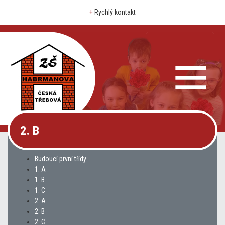
+
Rychlý kontakt
2. B
Budoucí první třídy
1. A
1. B
1. C
2. A
2. B
2. C