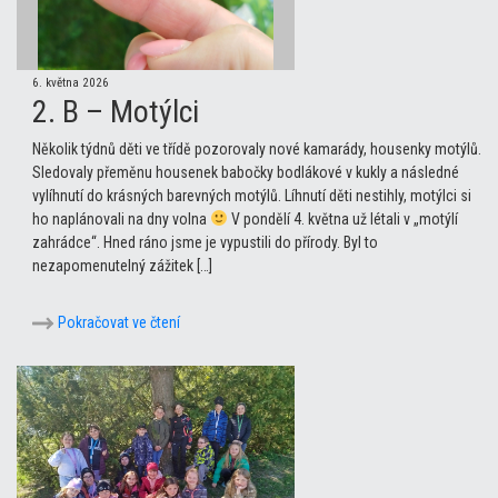
6. května 2026
2. B – Motýlci
Několik týdnů děti ve třídě pozorovaly nové kamarády, housenky motýlů.
Sledovaly přeměnu housenek babočky bodlákové v kukly a následné
vylíhnutí do krásných barevných motýlů. Líhnutí děti nestihly, motýlci si
ho naplánovali na dny volna
V pondělí 4. května už létali v „motýlí
zahrádce“. Hned ráno jsme je vypustili do přírody. Byl to
nezapomenutelný zážitek […]
Pokračovat ve čtení