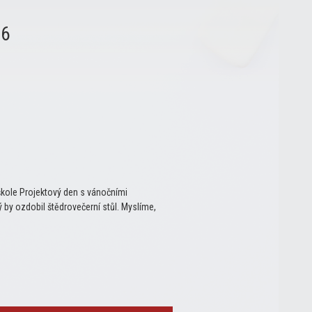
26
škole Projektový den s vánočními
ý by ozdobil štědrovečerní stůl. Myslíme,