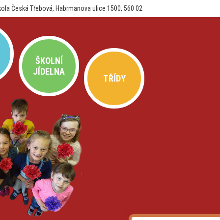
kola Česká Třebová, Habrmanova ulice 1500, 560 02
ŠKOLNÍ
JÍDELNA
TŘÍDY