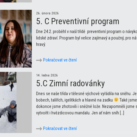
26. února 2026
5. C Preventivní program
Dne 24.2. proběhl v naší třídě preventivní program o návyk
lidské zdraví. Program byl velice zajímavý a poučný, pro nás
hravý.
Pokračovat ve čtení
14. ledna 2026
5.C Zimní radovánky
Dnes se naše třída v tělesné výchově vyřádila na sněhu. Je
bobech, talířích, igelitkách a hlavně na zadku
Také jsme 
dokonce jsme zhotovili i sněžné lože. Nezapomněli jsme se
vytvořit i hvězdicovou mandalu. Jen ať nám sníh […]
Pokračovat ve čtení