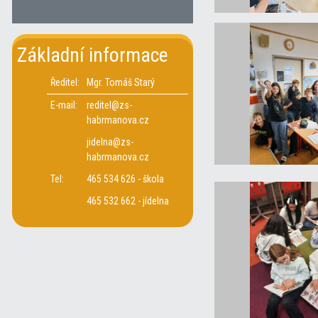
Základní informace
Ředitel:
Mgr. Tomáš Starý
E-mail:
reditel@zs-
habrmanova.cz
jidelna@zs-
habrmanova.cz
Tel:
465 534 626 - škola
465 532 662 - jídelna