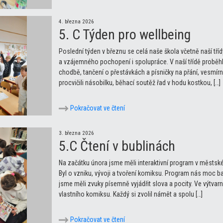
4. března 2026
5. C Týden pro wellbeing
Poslední týden v březnu se celá naše škola včetně naší tří
a vzájemného pochopení i spolupráce. V naší třídě proběhly
chodbě, tančení o přestávkách a písničky na přání, vesmírná
procvičili násobilku, běhací soutěž řad v hodu kostkou, […]
Pokračovat ve čtení
3. března 2026
5.C Čtení v bublinách
Na začátku února jsme měli interaktivní program v městsk
Byl o vzniku, vývoji a tvoření komiksu. Program nás moc ba
jsme měli zvuky písemně vyjádřit slova a pocity. Ve výtvar
vlastního komiksu. Každý si zvolil námět a spolu […]
Pokračovat ve čtení