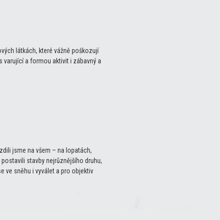
ových látkách, které vážně poškozují
 varující a formou aktivit i zábavný a
zdili jsme na všem – na lopatách,
postavili stavby nejrůznějšího druhu,
 ve sněhu i vyválet a pro objektiv