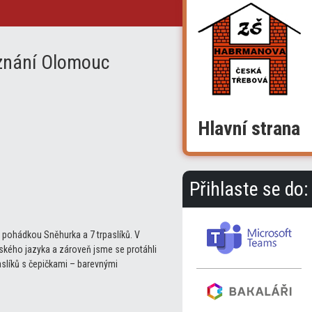
oznání Olomouc
Hlavní strana
Přihlaste se do:
 s pohádkou Sněhurka a 7 trpaslíků. V
ského jazyka a zároveň jsme se protáhli
paslíků s čepičkami – barevnými