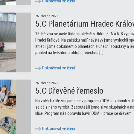
Pokračovat ve čtení
25. března 2026
5.C Planetárium Hradec Králo
16. března se naše třída společně s třídou 5. A a 5. B vypr
Hradci Králové. Na začátku naší návštěvy jsme vyslechli s
zhlédli jsme dokument o planetách sluneční soustavy a ješt
pohled na hvězdnou oblohu, všechna […]
Pokračovat ve čtení
25. března 2026
5.C Dřevěné řemeslo
Na začátku března jsme se v programu DDM seznámili s tím
se dá z něho vyrobit. Zasoutěžili jsme si ve skupinách a n
klíče. Program nás opravdu bavil. DDM – práce se dřev
Pokračovat ve čtení