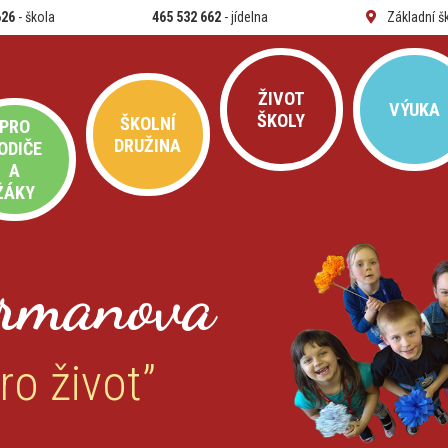
626
- škola
465 532 662
- jídelna
Základní š
ŽIVOT
VÝUKA
ŠKOLY
ŠKOLNÍ
PRO
DRUŽINA
ODIČE
A
ŽÁKY
rmanova
ro život”