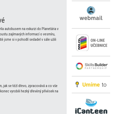
vé
avila autobusem na exkurzi do Planetária v
poustu zajímavých informací o vesmíru,
ě jsme si v pohodlí sedadel v sále užili
, jak se těží dřevo, zpracovává a co vše
akonec vyrobili hezký dřevěný přívěsek na
em