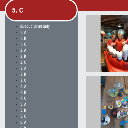
5. C
Budoucí první třídy
1. A
1. B
1. C
2. A
2. B
2. C
3. A
3. B
3. C
4. A
4. B
4. C
5. A
5. B
5. C
6. A