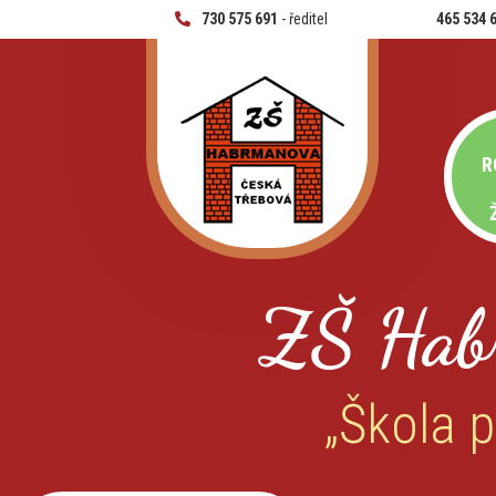
730 575 691
- ředitel
465 534 
R
ZŠ Hab
„Škola p