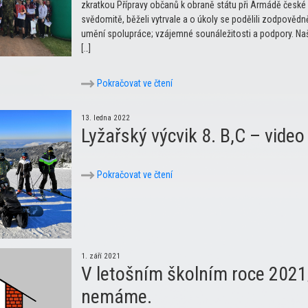
zkratkou Přípravy občanů k obraně státu při Armádě české r
svědomitě, běželi vytrvale a o úkoly se podělili zodpověd
umění spolupráce; vzájemné sounáležitosti a podpory. Naše
[…]
Pokračovat ve čtení
13. ledna 2022
Lyžařský výcvik 8. B,C – video
Pokračovat ve čtení
1. září 2021
V letošním školním roce 2021
nemáme.