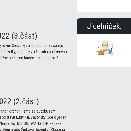
Jídelníček:
22 (3.část)
bytovně Sleps vydali na nejočekávanější
tak velký, že jsme za 6 hodin strávených
ce. Proto se tam budeme muset určitě
022 (2.část)
Partenkirchen, jsme se autobusem
stavit Ludvík II. Bavorský. Jde o jeden
ů v Německu. NEUSCHWANSTEIN se také
stvoření hradu Šípkové Růženky (Sleeping