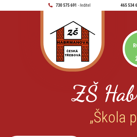
730 575 691
- ředitel
465 534 
R
ZŠ Hab
„Škola p