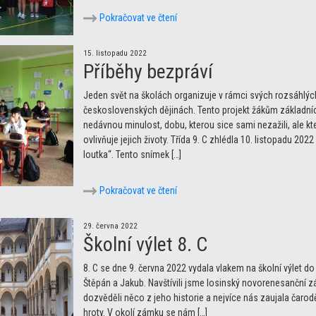
Pokračovat ve čtení
15. listopadu 2022
Příběhy bezpráví
Jeden svět na školách organizuje v rámci svých rozsáhlých a
československých dějinách. Tento projekt žákům základníc
nedávnou minulost, dobu, kterou sice sami nezažili, ale kte
ovlivňuje jejich životy. Třída 9. C zhlédla 10. listopadu 
loutka“. Tento snímek […]
Pokračovat ve čtení
29. června 2022
Školní výlet 8. C
8. C se dne 9. června 2022 vydala vlakem na školní výlet d
Štěpán a Jakub. Navštívili jsme losinský novorenesanční 
dozvěděli něco z jeho historie a nejvíce nás zaujala čarod
hroty. V okolí zámku se nám […]