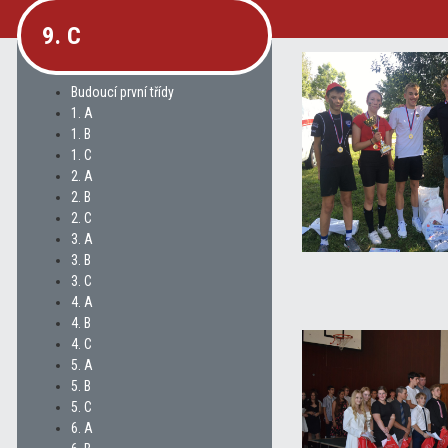
9. C
Budoucí první třídy
1. A
1. B
1. C
2. A
2. B
2. C
3. A
3. B
3. C
4. A
4. B
4. C
5. A
5. B
5. C
6. A