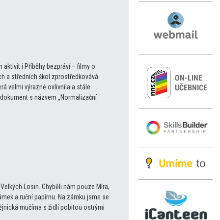
ktivit i Příběhy bezpráví – filmy o
h a středních škol zprostředkovává
rá velmi výrazně ovlivnila a stále
2022 dokument s názvem „Normalizační
o Velkých Losin. Chyběli nám pouze Míra,
zámek a ruční papírnu. Na zámku jsme se
ějnická mučírna s židlí pobitou ostrými