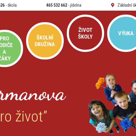
626
- škola
465 532 662
- jídelna
Základní š
ŽIVOT
VÝUKA
ŠKOLY
ŠKOLNÍ
PRO
DRUŽINA
ODIČE
A
ŽÁKY
rmanova
ro život”