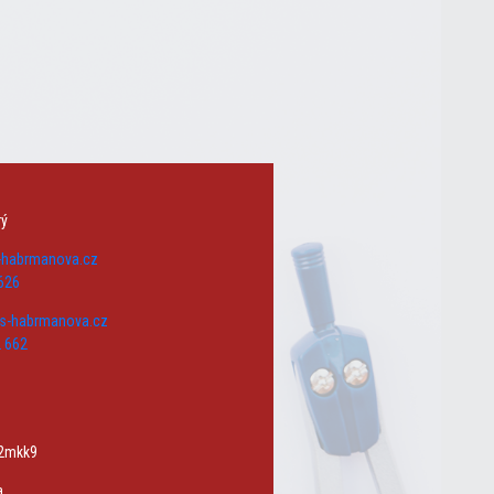
rý
s-habrmanova.cz
626
zs-habrmanova.cz
 662
w2mkk9
a