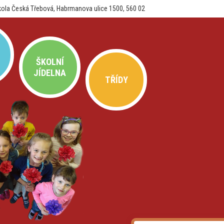
kola Česká Třebová, Habrmanova ulice 1500, 560 02
ŠKOLNÍ
JÍDELNA
TŘÍDY