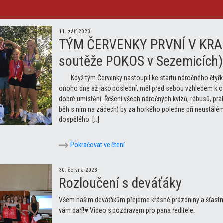
11. září 2023
TÝM ČERVENKY PRVNÍ V KRAJI
soutěže POKOS v Sezemicích) 
Když tým Červenky nastoupil ke startu náročného čtyřk
onoho dne až jako poslední, měl před sebou vzhledem k 
dobré umístění. Řešení všech náročných kvízů, rébusů, prak
běh s ním na zádech) by za horkého poledne při neustálém
dospělého. […]
Pokračovat ve čtení
30. června 2023
Rozloučení s deváťáky
Všem našim deváťákům přejeme krásné prázdniny a šťastné 
vám daří!♥ Video s pozdravem pro pana ředitele.