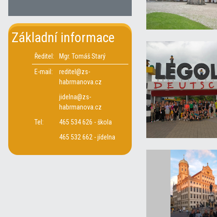
Základní informace
Ředitel:
Mgr. Tomáš Starý
E-mail:
reditel@zs-
habrmanova.cz
jidelna@zs-
habrmanova.cz
Tel:
465 534 626 - škola
465 532 662 - jídelna