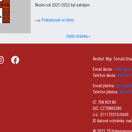
Školní rok 2021/2022 byl zahájen.
Pokračovat ve čtení
Další stránka »
Ředitel: Mgr. Tomáš Sta
Email škola:
reditel@z
Telefon škola:
465 534 
Email jídelna:
jidelna@
Telefon jídelna:
465 532
IČ: 708 823 80
DIČ: CZ70882380
č.ú.: 211173315/0600
ID datové schránky: n
© 2021 ZŠ Habrmanov