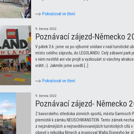
Pokračovat ve čtení
9. června 2022
Poznávací zájezd-Německo 20
V pátek 3.6. jsme se po výborné snídani v naší turistické u
místo celého zájezdu, do LEGOLANDU. Celý zábavní park je 
v něm nestihli ani vše projít a vyzkoušet si všechny atrak
vrátit ;-). Jakmile jsme usedli […]
Pokračovat ve čtení
9. června 2022
Poznávací zájezd- Německo 2
Z bavorského střediska zimních sportů, města Garmisch 
přemístili k zámku NEUSCHWANSTEIN. Tento zámek nechal po
z nejznámějších a nejnavštěvovanějších turistických cíl
objevil v několika filmech a inspiroval Walta Disneyho ke 