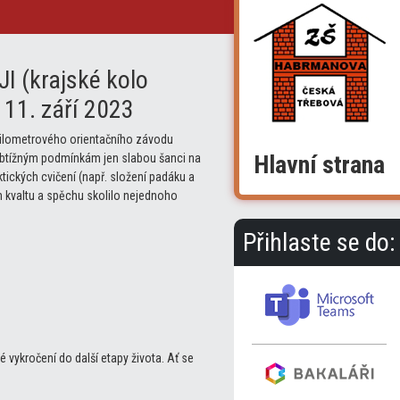
 (krajské kolo
11. září 2023
ilometrového orientačního závodu
Hlavní strana
obtížným podmínkám jen slabou šanci na
tických cvičení (např. složení padáku a
 kvaltu a spěchu skolilo nejednoho
Přihlaste se do:
vykročení do další etapy života. Ať se