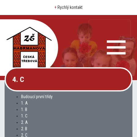
+
Rychlý kontakt
4. C
Budoucí první třídy
1. A
1. B
1. C
2. A
2. B
2. C