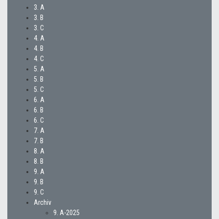
3. A
3. B
3. C
4. A
4. B
4. C
5. A
5. B
5. C
6. A
6. B
6. C
7. A
7. B
8. A
8. B
9. A
9. B
9. C
Archiv
9. A-2025