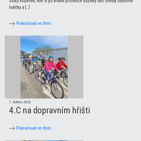
Svatý Kopeček, kde si po krátké prohlídce baziliky děti snědly obědové
balíčky a […]
Pokračovat ve čtení
7. května 2026
4.C na dopravním hřišti
Pokračovat ve čtení