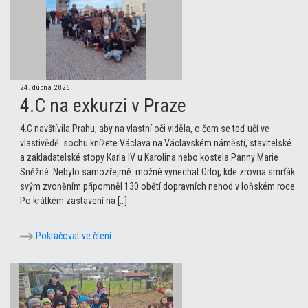
24. dubna 2026
4.C na exkurzi v Praze
4.C navštívila Prahu, aby na vlastní oči viděla, o čem se teď učí ve
vlastivědě: sochu knížete Václava na Václavském náměstí, stavitelské
a zakladatelské stopy Karla IV u Karolina nebo kostela Panny Marie
Sněžné. Nebylo samozřejmě možné vynechat Orloj, kde zrovna smrťák
svým zvoněním připomněl 130 obětí dopravních nehod v loňském roce.
Po krátkém zastavení na […]
Pokračovat ve čtení