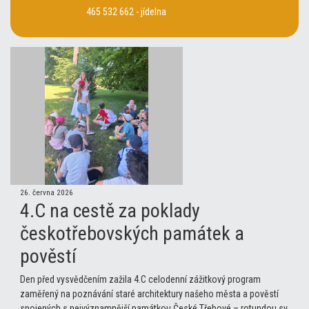
465 532 662 - jídelna
26. června 2026
4.C na cestě za poklady
českotřebovských památek a
pověstí
Den před vysvědčením zažila 4.C celodenní zážitkový program
zaměřený na poznávání staré architektury našeho města a pověstí
spojených s nejvýznamnější památkou České Třebové – rotundou sv.