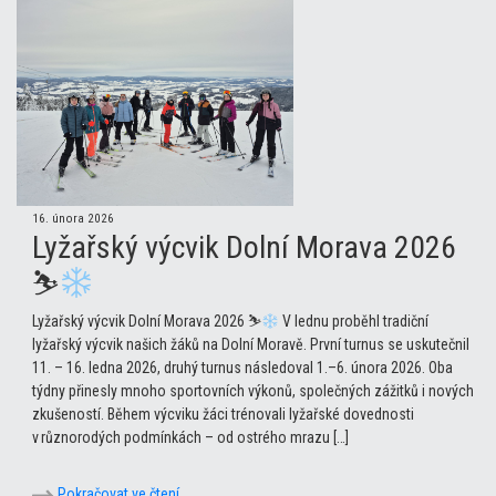
16. února 2026
Lyžařský výcvik Dolní Morava 2026
⛷
Lyžařský výcvik Dolní Morava 2026 ⛷
V lednu proběhl tradiční
lyžařský výcvik našich žáků na Dolní Moravě. První turnus se uskutečnil
11. – 16. ledna 2026, druhý turnus následoval 1.–6. února 2026. Oba
týdny přinesly mnoho sportovních výkonů, společných zážitků i nových
zkušeností. Během výcviku žáci trénovali lyžařské dovednosti
v různorodých podmínkách – od ostrého mrazu […]
Pokračovat ve čtení