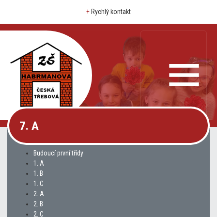
+
Rychlý kontakt
7. A
Budoucí první třídy
1. A
1. B
1. C
2. A
2. B
2. C