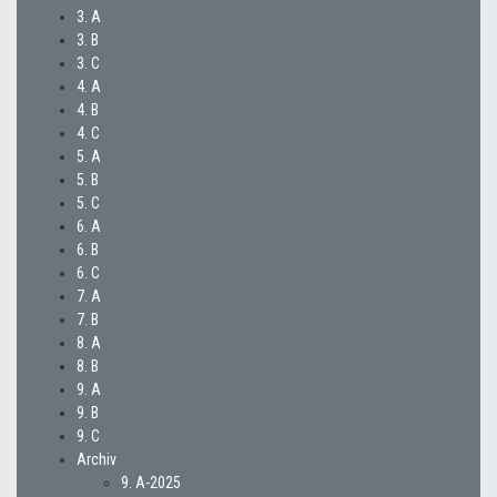
3. A
3. B
3. C
4. A
4. B
4. C
5. A
5. B
5. C
6. A
6. B
6. C
7. A
7. B
8. A
8. B
9. A
9. B
9. C
Archiv
9. A-2025