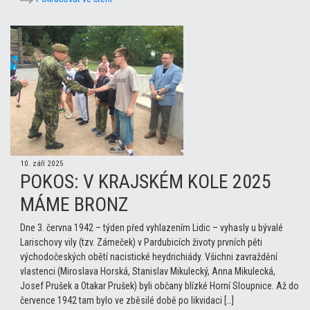
10. září 2025
POKOS: V KRAJSKÉM KOLE 2025
MÁME BRONZ
Dne 3. června 1942 – týden před vyhlazením Lidic – vyhasly u bývalé
Larischovy vily (tzv. Zámeček) v Pardubicích životy prvních pěti
východočeských obětí nacistické heydrichiády. Všichni zavraždění
vlastenci (Miroslava Horská, Stanislav Mikulecký, Anna Mikulecká,
Josef Prušek a Otakar Prušek) byli občany blízké Horní Sloupnice. Až do
července 1942 tam bylo ve zběsilé době po likvidaci […]