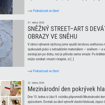
Pokračovat ve čtení
31. ledna 2026
SNĚŽNÝ STREET–ART S DEVÁŤ
OBRAZY VE SNĚHU
V rámci výtvarné výchovy jsme využili čerstvou sněhovou nad
vyzkoušeli práci s netradičním materiálem — sněhem — a vy
existují jen po dobu, než je příroda sama smaže. Po krátk
může vznikat i mizet v krajině, si […]
Pokračovat ve čtení
22. ledna 2026
Mezinárodní den pokrývek hla
Dne 15. ledna si žáci 9. ročníku připomněli Mezinárodní de
způsobem. Dostali za úkol vytvořit vlastní klobouk, čepici