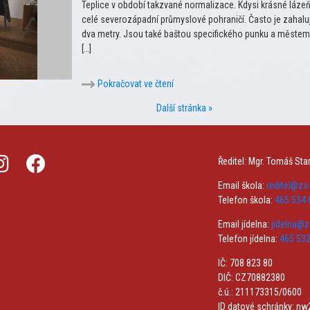
Teplice v období takzvané normalizace. Kdysi krásné láze
celé severozápadní průmyslové pohraničí. Často je zahaluj
dva metry. Jsou také baštou specifického punku a městem v
[…]
Pokračovat ve čtení
Další stránka »
Ředitel: Mgr. Tomáš Sta
Email škola:
reditel@z
Telefon škola:
465 534 
Email jídelna:
jidelna@
Telefon jídelna:
465 532
IČ: 708 823 80
DIČ: CZ70882380
č.ú.: 211173315/0600
ID datové schránky: n