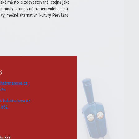
ňské město je zdevastované, stejně jako
e hustý smog, v němž není vidět ani na
ýjimečné alternativní kultury. Převážně
rý
s-habrmanova.cz
626
zs-habrmanova.cz
 662
w2mkk9