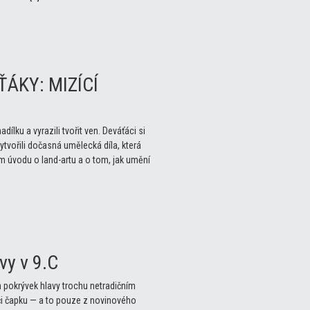
ÁKY: MIZÍCÍ
ílku a vyrazili tvořit ven. Deváťáci si
tvořili dočasná umělecká díla, která
ém úvodu o land-artu a o tom, jak umění
vy v 9.C
n pokrývek hlavy trochu netradičním
 či čapku — a to pouze z novinového