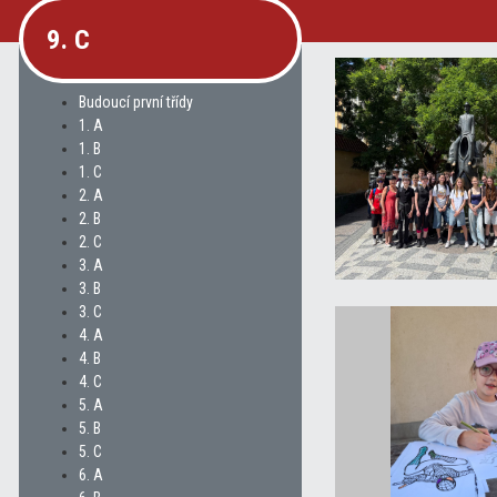
9. C
Budoucí první třídy
1. A
1. B
1. C
2. A
2. B
2. C
3. A
3. B
3. C
4. A
4. B
4. C
5. A
5. B
5. C
6. A