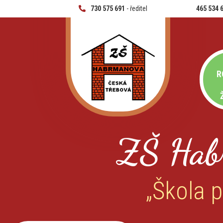
730 575 691
- ředitel
465 534 
R
ZŠ Hab
„Škola p