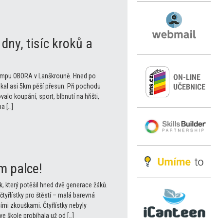
dny, tisíc kroků a
o kempu OBORA v Lanškrouně. Hned po
kal asi 5km pěší přesun. Při pochodu
valo koupání, sport, blbnutí na hřišti,
a […]
m palce!
k, který potěšil hned dvě generace žáků.
čtyřlístky pro štěstí – malá barevná
cími zkouškami. Čtyřlístky nebyly
e škole probíhala už od […]