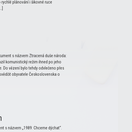
o rychlé plánování i šikovné ruce
…]
dokument s názvem Ztracená duše národa:
azil komunistický režim ihned po jeho
ve. Do vězení bylo tehdy odvlečeno přes
esvědčit obyvatele Československa o
h
ment s názvem „1989: Chceme dýchat“.