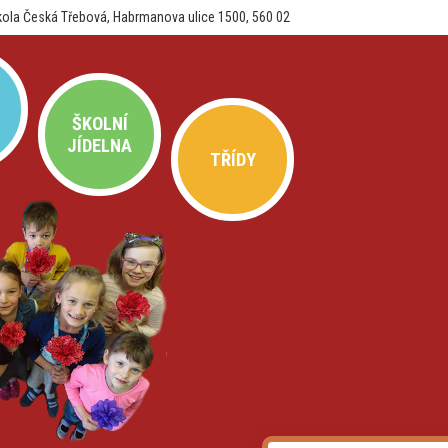
kola Česká Třebová, Habrmanova ulice 1500, 560 02
ŠKOLNÍ
JÍDELNA
TŘÍDY