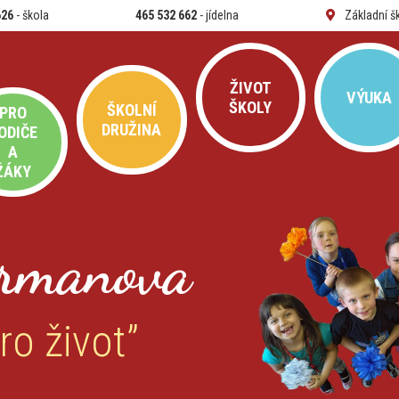
626
- škola
465 532 662
- jídelna
Základní š
ŽIVOT
VÝUKA
ŠKOLY
ŠKOLNÍ
PRO
DRUŽINA
ODIČE
A
ŽÁKY
rmanova
ro život”