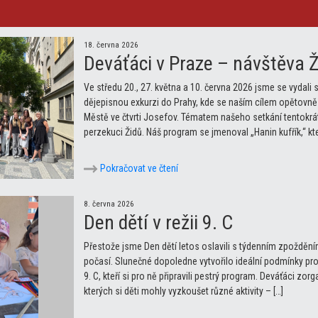
18. června 2026
Deváťáci v Praze – návštěva 
Ve středu 20., 27. května a 10. června 2026 jsme se vydali 
dějepisnou exkurzi do Prahy, kde se naším cílem opětovn
Městě ve čtvrti Josefov. Tématem našeho setkání tentokrá
perzekuci Židů. Náš program se jmenoval „Hanin kufřík,“ kt
Pokračovat ve čtení
8. června 2026
Den dětí v režii 9. C
Přestože jsme Den dětí letos oslavili s týdenním zpožděním
počasí. Slunečné dopoledne vytvořilo ideální podmínky pro
9. C, kteří si pro ně připravili pestrý program. Deváťáci zo
kterých si děti mohly vyzkoušet různé aktivity – […]