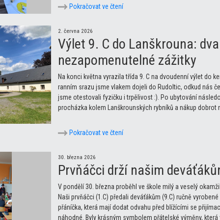
Pokračovat ve čtení
2. června 2026
Výlet 9. C do Lanškrouna: dva 
nezapomenutelné zážitky
Na konci května vyrazila třída 9. C na dvoudenní výlet d
ranním srazu jsme vlakem dojeli do Rudoltic, odkud nás če
jsme otestovali fyzičku i trpělivost :). Po ubytování následo
procházka kolem Lanškrounských rybníků a nákup dobrot n
Pokračovat ve čtení
30. března 2026
Prvňáčci drží našim deváťáků
V pondělí 30. března proběhl ve škole milý a veselý okamži
Naši prvňáčci (1.C) předali deváťákům (9.C) ručně vyrobené 
přáníčka, která mají dodat odvahu před blížícími se přijíma
náhodné. Byly krásným symbolem přátelské výměny, která v