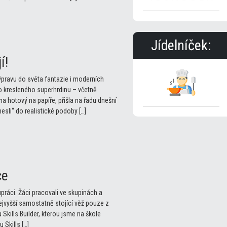
Jídelníček:
í!
ýpravu do světa fantazie i moderních
ího kresleného superhrdinu – včetně
na hotový na papíře, přišla na řadu dnešní
esli“ do realistické podoby […]
ce
ráci. Žáci pracovali ve skupinách a
jvyšší samostatně stojící věž pouze z
u Skills Builder, kterou jsme na škole
 Skills […]