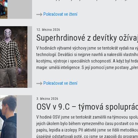
Pokračovat ve čtení
12. března 2026
Superhrdinové z devítky ožívaj
V hodinách výtvarné výchovy jsme se tentokrát vydali na v
technologií. Deváťáci si nejprve navrhli a nakreslili vlastn
kostýmu, výstroje i speciálních schopností. A když byl hrdi
magie: umělá inteligence. S její pomocí jsme postavy „přen
Pokračovat ve čtení
3. března 2026
OSV v 9.C – týmová spoluprá
V hodině OSV jsme se tentokrát zaměřili na týmovou spolup
jejich úkolem bylo během vymezeného času postavit co ne
papíru, lepidla a izolepy. Při aktivitě jsme se řídili metodiko
úspěšně odstartovali poté, co jsme se zapojili do programu