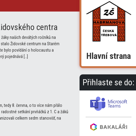
Židovského centra
s žáky našich devátých ročníků na
ě stalo Židovské centrum na Starém
te bylo povídání o holocaustu a
Hlavní strana
erý pojednává […]
Přihlaste se do:
, tedy 8. června, o to více nám přálo
 radostné setkání prvňáčků z 1. C a žáků
rganizovali celkem sedm stanovišť, na