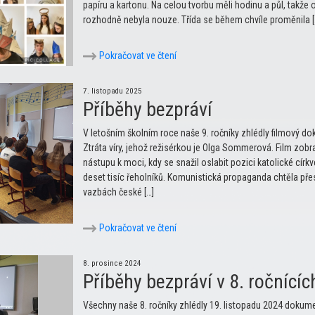
papíru a kartonu. Na celou tvorbu měli hodinu a půl, takže 
rozhodně nebyla nouze. Třída se během chvíle proměnila [
Pokračovat ve čtení
7. listopadu 2025
Příběhy bezpráví
V letošním školním roce naše 9. ročníky zhlédly filmový 
Ztráta víry, jehož režisérkou je Olga Sommerová. Film zobr
nástupu k moci, kdy se snažil oslabit pozici katolické círk
deset tisíc řeholníků. Komunistická propaganda chtěla př
vazbách české […]
Pokračovat ve čtení
8. prosince 2024
Příběhy bezpráví v 8. ročnícíc
Všechny naše 8. ročníky zhlédly 19. listopadu 2024 doku