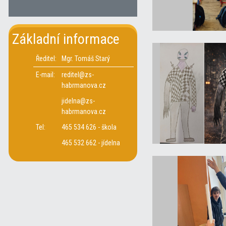
Základní informace
Ředitel:
Mgr. Tomáš Starý
E-mail:
reditel@zs-
habrmanova.cz
jidelna@zs-
habrmanova.cz
Tel:
465 534 626 - škola
465 532 662 - jídelna