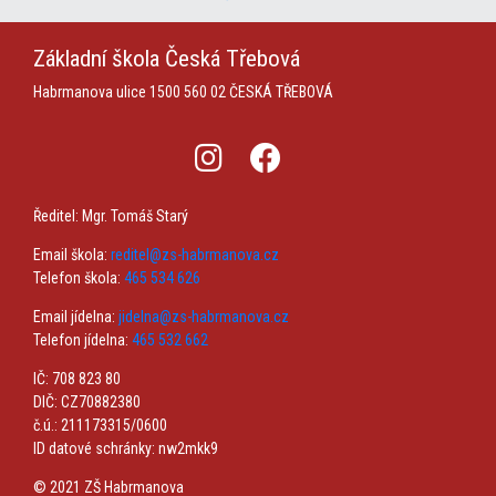
Základní škola
Česká Třebová
Habrmanova ulice 1500
560 02 ČESKÁ TŘEBOVÁ
Ředitel: Mgr. Tomáš Starý
Email škola:
reditel@zs-habrmanova.cz
Telefon škola:
465 534 626
Email jídelna:
jidelna@zs-habrmanova.cz
Telefon jídelna:
465 532 662
IČ: 708 823 80
DIČ: CZ70882380
č.ú.: 211173315/0600
ID datové schránky: nw2mkk9
© 2021 ZŠ Habrmanova