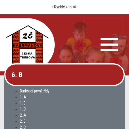
+
Rychlý kontakt
6. B
Budoucí první třídy
1. A
1. B
1. C
2. A
2. B
2. C