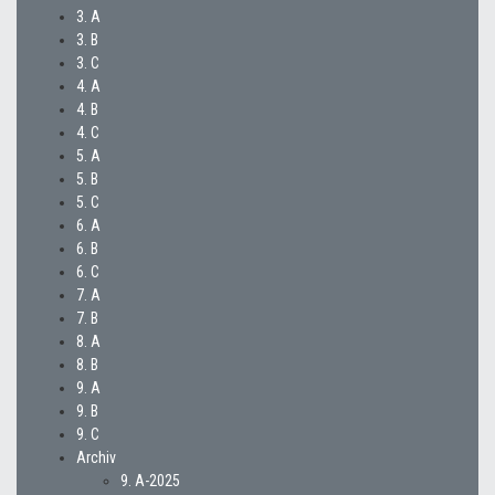
3. A
3. B
3. C
4. A
4. B
4. C
5. A
5. B
5. C
6. A
6. B
6. C
7. A
7. B
8. A
8. B
9. A
9. B
9. C
Archiv
9. A-2025