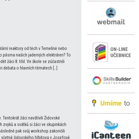
ulární reaktory od těch v Temelíně nebo
o pásma našich jaderných elektráren? To
 žáci 8. tříd. Ve škole se zúčastnili
n debata o hlavních tématech […]
 Tentokrát žáci navštívili Židovské
 zvyků a svátků si žáci ve skupinkách
 následně pak svůj workshop zakončili
og včetně židovského hřbitova v Josefově.