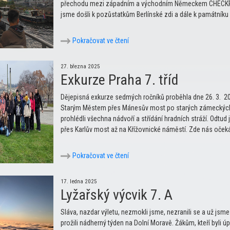
přechodu mezi západním a východním Německem CHECKP
jsme došli k pozůstatkům Berlínské zdi a dále k památn
Pokračovat ve čtení
27. března 2025
Exkurze Praha 7. tříd
Dějepisná exkurze sedmých ročníků proběhla dne 26. 3. 2
Starým Městem přes Mánesův most po starých zámeckých 
prohlédli všechna nádvoří a střídání hradních stráží. Odtu
přes Karlův most až na Křížovnické náměstí. Zde nás oček
Pokračovat ve čtení
17. ledna 2025
Lyžařský výcvik 7. A
Sláva, nazdar výletu, nezmokli jsme, nezranili se a už jsme
prožili nádherný týden na Dolní Moravě. Žákům, kteří byli 