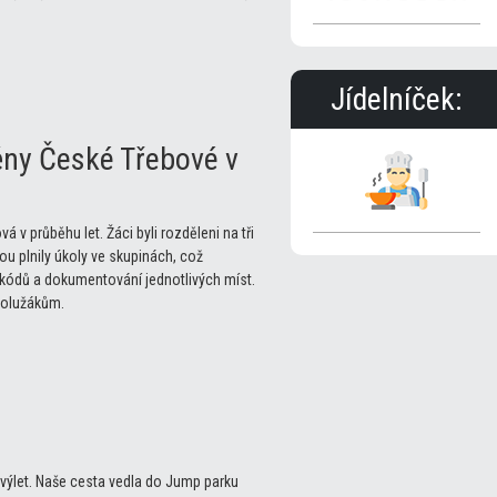
Jídelníček:
ěny České Třebové v
 průběhu let. Žáci byli rozděleni na tři
tou plnily úkoly ve skupinách, což
kódů a dokumentování jednotlivých míst.
spolužákům.
ní výlet. Naše cesta vedla do Jump parku