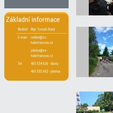
Základní informace
Ředitel:
Mgr. Tomáš Starý
E-mail:
reditel@zs-
habrmanova.cz
jidelna@zs-
habrmanova.cz
Tel:
465 534 626 - škola
465 532 662 - jídelna