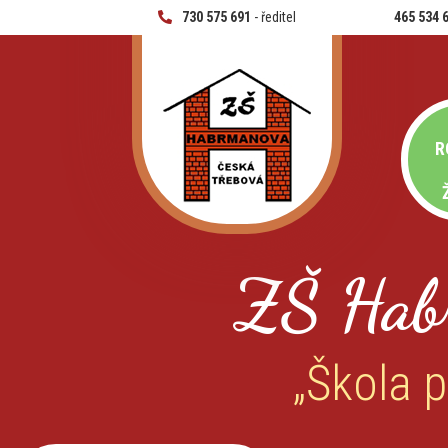
730 575 691
- ředitel
465 534 
R
ZŠ Hab
„Škola p