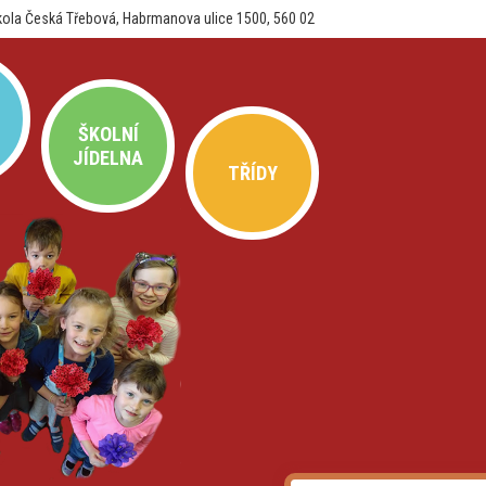
kola Česká Třebová, Habrmanova ulice 1500, 560 02
ŠKOLNÍ
JÍDELNA
TŘÍDY