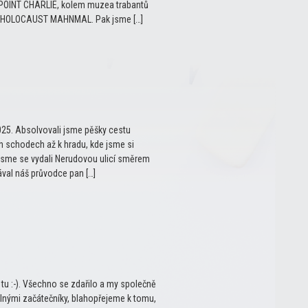
OINT CHARLIE, kolem muzea trabantů
íku HOLOCAUST MAHNMAL. Pak jsme […]
025. Absolvovali jsme pěšky cestu
schodech až k hradu, kde jsme si
d jsme se vydali Nerudovou ulicí směrem
ával náš průvodce pan […]
 tu :-). Všechno se zdařilo a my společně
úplnými začátečníky, blahopřejeme k tomu,