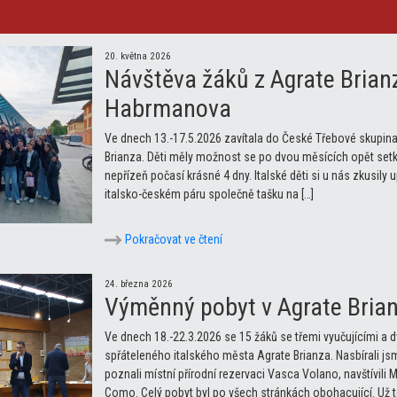
20. května 2026
Návštěva žáků z Agrate Brian
Habrmanova
Ve dnech 13.-17.5.2026 zavítala do České Třebové skupina
Brianza. Děti měly možnost se po dvou měsících opět setkat
nepřízeň počasí krásné 4 dny. Italské děti si u nás zkusily up
italsko-českém páru společně tašku na […]
Pokračovat ve čtení
24. března 2026
Výměnný pobyt v Agrate Bria
Ve dnech 18.-22.3.2026 se 15 žáků se třemi vyučujícími 
spřáteleného italského města Agrate Brianza. Nasbírali jsm
poznali místní přírodní rezervaci Vasca Volano, navštívili 
Como. Celý pobyt byl po všech stránkách obohacující. Už t