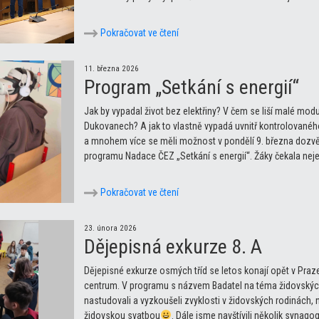
Pokračovat ve čtení
11. března 2026
Program „Setkání s energií“
Jak by vypadal život bez elektřiny? V čem se liší malé mod
Dukovanech? A jak to vlastně vypadá uvnitř kontrolovanéh
a mnohem více se měli možnost v pondělí 9. března dozvědět
programu Nadace ČEZ „Setkání s energií“. Žáky čekala neje
Pokračovat ve čtení
23. února 2026
Dějepisná exkurze 8. A
Dějepisné exkurze osmých tříd se letos konají opět v Praze.
centrum. V programu s názvem Badatel na téma židovských
nastudovali a vyzkoušeli zvyklosti v židovských rodinách,
židovskou svatbou
. Dále jsme navštívili několik synag