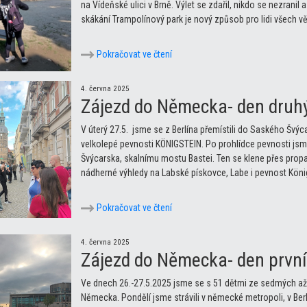
na Vídeňské ulici v Brně. Výlet se zdařil, nikdo se nezranil a
skákání Trampolínový park je nový způsob pro lidi všech věko
Pokračovat ve čtení
4. června 2025
Zájezd do Německa- den druh
V úterý 27.5. jsme se z Berlína přemístili do Saského Švýca
velkolepé pevnosti KÖNIGSTEIN. Po prohlídce pevnosti js
Švýcarska, skalnímu mostu Bastei. Ten se klene přes propas
nádherné výhledy na Labské pískovce, Labe i pevnost König
Pokračovat ve čtení
4. června 2025
Zájezd do Německa- den první
Ve dnech 26.-27.5.2025 jsme se s 51 dětmi ze sedmých až 
Německa. Pondělí jsme strávili v německé metropoli, v Ber