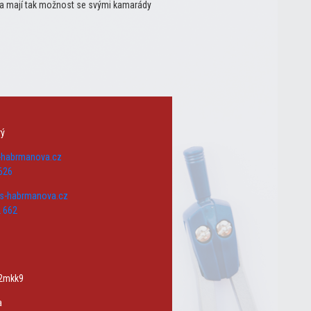
 a mají tak možnost se svými kamarády
rý
s-habrmanova.cz
626
zs-habrmanova.cz
 662
w2mkk9
a