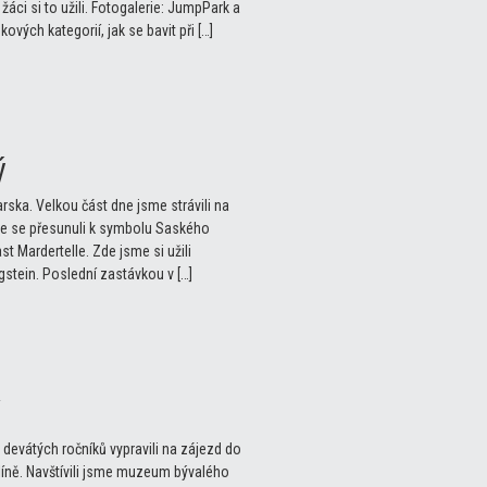
 žáci si to užili. Fotogalerie: JumpPark a
vých kategorií, jak se bavit při […]
ý
rska. Velkou část dne jsme strávili na
me se přesunuli k symbolu Saského
t Mardertelle. Zde jsme si užili
stein. Poslední zastávkou v […]
devátých ročníků vypravili na zájezd do
líně. Navštívili jsme muzeum bývalého