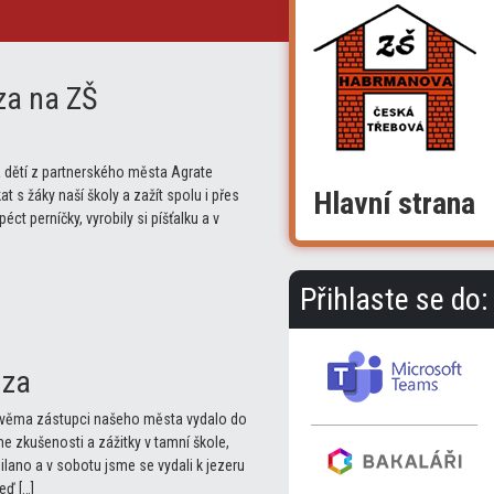
za na ZŠ
 dětí z partnerského města Agrate
Hlavní strana
 s žáky naší školy a zažít spolu i přes
éct perníčky, vyrobily si píšťalku a v
Přihlaste se do:
nza
a dvěma zástupci našeho města vydalo do
e zkušenosti a zážitky v tamní škole,
Milano a v sobotu jsme se vydali k jezeru
eď […]