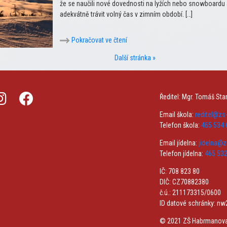
že se naučili nové dovednosti na lyžích nebo snowboardu
adekvátně trávit volný čas v zimním období. […]
Pokračovat ve čtení
Další stránka »
Ředitel: Mgr. Tomáš Sta
Email škola:
reditel@z
Telefon škola:
465 534 
Email jídelna:
jidelna@
Telefon jídelna:
465 532
IČ: 708 823 80
DIČ: CZ70882380
č.ú.: 211173315/0600
ID datové schránky: n
© 2021 ZŠ Habrmanov