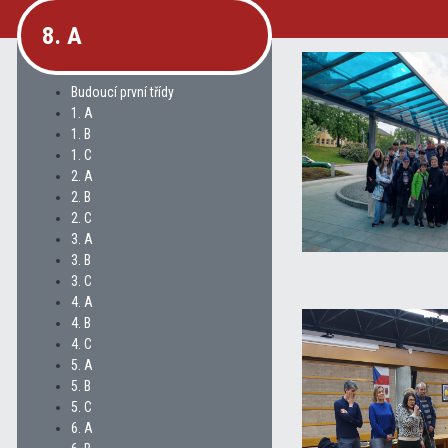
8. A
Budoucí první třídy
1. A
1. B
1. C
2. A
2. B
2. C
3. A
3. B
3. C
4. A
4. B
4. C
5. A
5. B
5. C
6. A