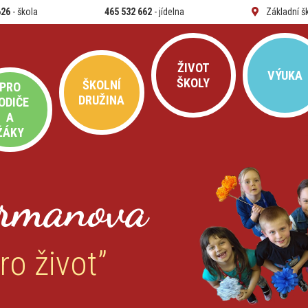
626
- škola
465 532 662
- jídelna
Základní š
ŽIVOT
VÝUKA
ŠKOLY
ŠKOLNÍ
PRO
DRUŽINA
ODIČE
A
ŽÁKY
rmanova
ro život”