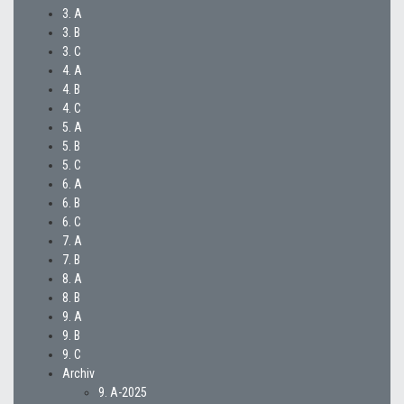
3. A
3. B
3. C
4. A
4. B
4. C
5. A
5. B
5. C
6. A
6. B
6. C
7. A
7. B
8. A
8. B
9. A
9. B
9. C
Archiv
9. A-2025