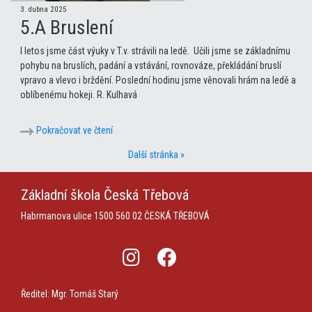
3. dubna 2025
5.A Bruslení
I letos jsme část výuky v T.v. strávili na ledě. Učili jsme se základnímu
pohybu na bruslích, padání a vstávání, rovnováze, překládání bruslí
vpravo a vlevo i brždění. Poslední hodinu jsme věnovali hrám na ledě a
oblíbenému hokeji. R. Kulhavá
Pokračovat ve čtení
Další stránka »
Základní škola
Česká Třebová
Habrmanova ulice 1500
560 02 ČESKÁ TŘEBOVÁ
Ředitel: Mgr. Tomáš Starý