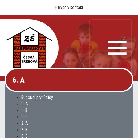
+
Rychlý kontakt
6. A
Budoucí první třídy
1. A
1. B
1. C
2. A
2. B
2. C