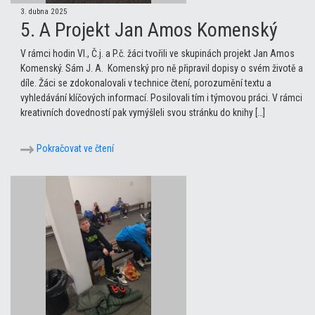
3. dubna 2025
5. A Projekt Jan Amos Komenský
V rámci hodin Vl., Č.j. a P.č. žáci tvořili ve skupinách projekt Jan Amos
Komenský. Sám J. A. Komenský pro ně připravil dopisy o svém životě a
díle. Žáci se zdokonalovali v technice čtení, porozumění textu a
vyhledávání klíčových informací. Posilovali tím i týmovou práci. V rámci
kreativních dovedností pak vymýšleli svou stránku do knihy […]
Pokračovat ve čtení