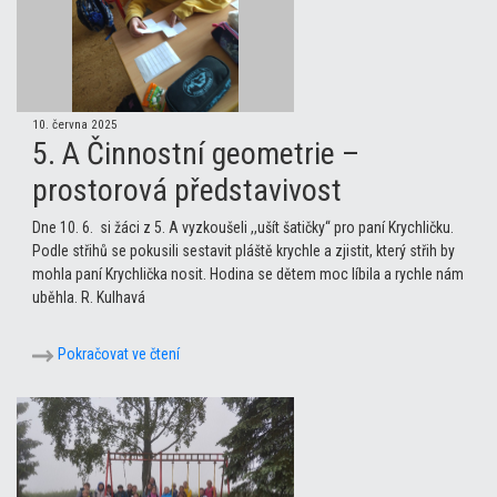
10. června 2025
5. A Činnostní geometrie –
prostorová představivost
Dne 10. 6. si žáci z 5. A vyzkoušeli ,,ušít šatičky“ pro paní Krychličku.
Podle střihů se pokusili sestavit pláště krychle a zjistit, který střih by
mohla paní Krychlička nosit. Hodina se dětem moc líbila a rychle nám
uběhla. R. Kulhavá
Pokračovat ve čtení