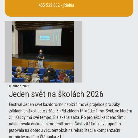
465 532 662 - jídelna
8. dubna 2026
Jeden svět na školách 2026
Festival Jeden svět každoročně nabízí filmové projekce pro žáky
základních škol. Letos žáci 6. tříd zhlédly tři krátké filmy: Svět, ve kterém
žiji, Každý má své tempo, Ela skáče salta. Po projekci každého filmu
následovala diskuse s moderátorem. Část výtěžku ze vstupného
putovala na dobrou věc, tentokrát na rehabilitaci a kompenzační
pomůcky malého Štěpánka z […]