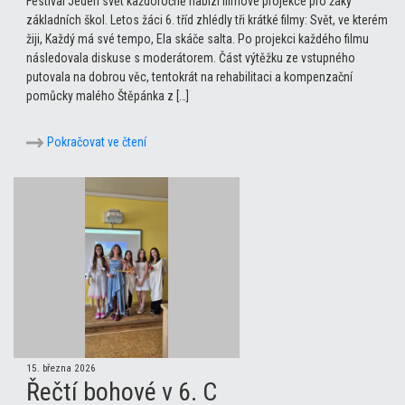
Festival Jeden svět každoročně nabízí filmové projekce pro žáky
základních škol. Letos žáci 6. tříd zhlédly tři krátké filmy: Svět, ve kterém
žiji, Každý má své tempo, Ela skáče salta. Po projekci každého filmu
následovala diskuse s moderátorem. Část výtěžku ze vstupného
putovala na dobrou věc, tentokrát na rehabilitaci a kompenzační
pomůcky malého Štěpánka z […]
Pokračovat ve čtení
15. března 2026
Řečtí bohové v 6. C