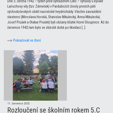
Dne 3. června 1942 – týden před vyhlazením Lidic – vyhasly u bývalé
Larischovy vily (tzv. Zámeček) v Pardubicích životy prvních pěti
východočeských obětí nacistické heydrichiády. Všichni zavraždění
vlastenci (Miroslava Horská, Stanislav Mikulecký, Anna Mikulecká,
Josef Prušek a Otakar Prušek) byli občany blízké Horní Sloupnice. Až do
července 1942 tam bylo ve zběsilé době po likvidaci […]
Pokračovat ve čtení
11. července 2025
Rozloučení se školním rokem 5.C