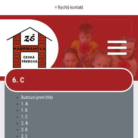
+
Rychlý kontakt
6. C
Budoucí první třídy
1. A
1. B
1. C
2. A
2. B
2. C