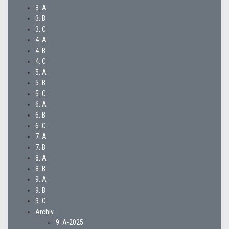
3. A
3. B
3. C
4. A
4. B
4. C
5. A
5. B
5. C
6. A
6. B
6. C
7. A
7. B
8. A
8. B
9. A
9. B
9. C
Archiv
9. A-2025