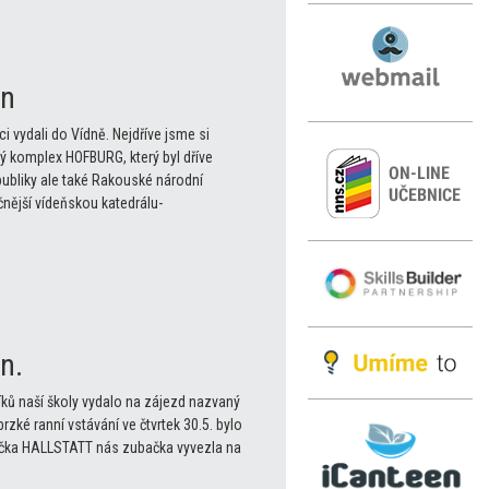
en
ci vydali do Vídně. Nejdříve jsme si
vý komplex HOFBURG, který byl dříve
ubliky ale také Rakouské národní
nější vídeňskou katedrálu-
n.
níků naší školy vydalo na zájezd nazvaný
rzké ranní vstávání ve čtvrtek 30.5. bylo
stečka HALLSTATT nás zubačka vyvezla na