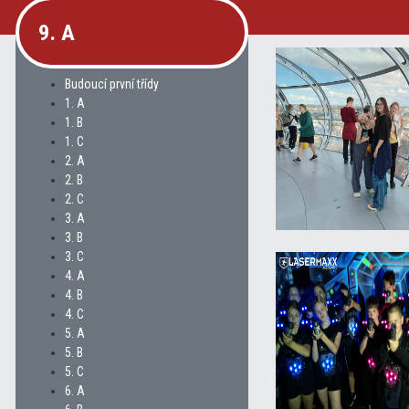
9. A
Budoucí první třídy
1. A
1. B
1. C
2. A
2. B
2. C
3. A
3. B
3. C
4. A
4. B
4. C
5. A
5. B
5. C
6. A