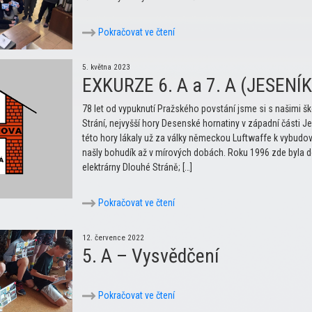
Pokračovat ve čtení
5. května 2023
EXKURZE 6. A a 7. A (JESENÍKY
78 let od vypuknutí Pražského povstání jsme si s našimi š
Strání, nejvyšší hory Desenské hornatiny v západní části J
této hory lákaly už za války německou Luftwaffe k vybudová
našly bohudík až v mírových dobách. Roku 1996 zde byla 
elektrárny Dlouhé Stráně; […]
Pokračovat ve čtení
12. července 2022
5. A – Vysvědčení
Pokračovat ve čtení