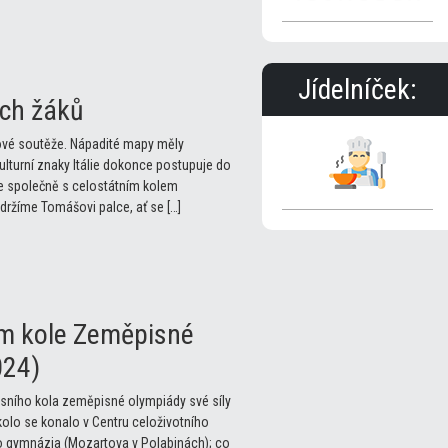
Jídelníček:
ch žáků
pové soutěže. Nápadité mapy měly
lturní znaky Itálie dokonce postupuje do
aze společně s celostátním kolem
držíme Tomášovi palce, ať se […]
ém kole Zeměpisné
024)
kresního kola zeměpisné olympiády své síly
kolo se konalo v Centru celoživotního
 gymnázia (Mozartova v Polabinách); co