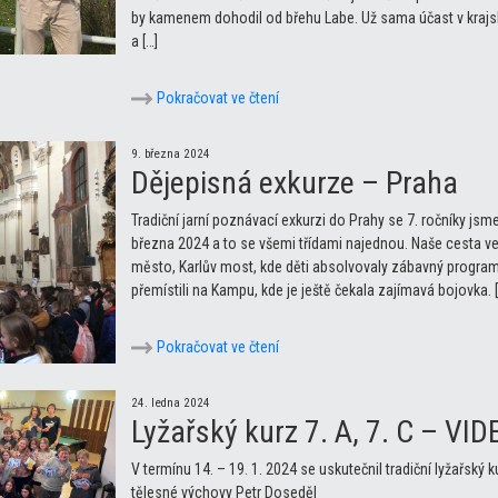
by kamenem dohodil od břehu Labe. Už sama účast v kraj
a […]
Pokračovat ve čtení
9. března 2024
Dějepisná exkurze – Praha
Tradiční jarní poznávací exkurzi do Prahy se 7. ročníky jsm
března 2024 a to se všemi třídami najednou. Naše cesta ved
město, Karlův most, kde děti absolvovaly zábavný program
přemístili na Kampu, kde je ještě čekala zajímavá bojovka. [
Pokračovat ve čtení
24. ledna 2024
Lyžařský kurz 7. A, 7. C – VID
V termínu 14. – 19. 1. 2024 se uskutečnil tradiční lyžařský ku
tělesné výchovy Petr Doseděl