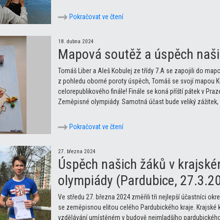
Pokračovat ve čtení
18. dubna 2024
Mapová soutěž a úspěch naši
Tomáš Liber a Aleš Kobulej ze třídy 7.A se zapojili do ma
z pohledu oborné poroty úspěch, Tomáš se svojí mapou Ku
celorepublikového finále! Finále se koná příští pátek v Pr
Zeměpisné olympiády. Samotná účast bude veliký zážitek, 
Pokračovat ve čtení
27. března 2024
Úspěch našich žáků v krajsk
olympiády (Pardubice, 27.3.2
Ve středu 27. března 2024 změřili tři nejlepší účastníci o
se zeměpisnou elitou celého Pardubického kraje. Krajské 
vzdělávání umístěném v budově nejmladšího pardubického