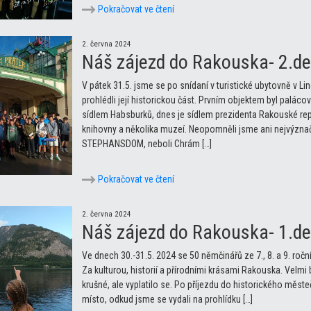
Pokračovat ve čtení
2. června 2024
Náš zájezd do Rakouska- 2.d
V pátek 31.5. jsme se po snídaní v turistické ubytovně v Lin
prohlédli její historickou část. Prvním objektem byl paláco
sídlem Habsburků, dnes je sídlem prezidenta Rakouské rep
knihovny a několika muzeí. Neopomněli jsme ani nejvýznač
STEPHANSDOM, neboli Chrám […]
Pokračovat ve čtení
2. června 2024
Náš zájezd do Rakouska- 1.de
Ve dnech 30.-31.5. 2024 se 50 němčinářů ze 7., 8. a 9. roč
Za kulturou, historií a přírodními krásami Rakouska. Velmi b
krušné, ale vyplatilo se. Po příjezdu do historického mě
místo, odkud jsme se vydali na prohlídku […]