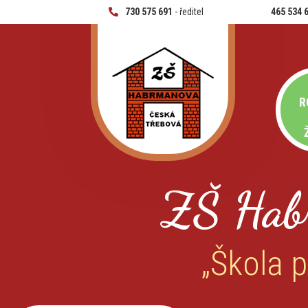
730 575 691
- ředitel
465 534 
R
ZŠ Hab
„Škola p