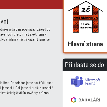
rvní
ročníků vydalo na poznávací zájezd do
také noční přesun na trajekt, jsme v
. Po snídani v místní kavárně jsme se
Hlavní strana
Přihlaste se do:
do Brna. Dopoledne jsme navštívili laser
 jsme si ji. Pak jsme si prošli historické
rát čekaly čtyři únikové hry s různou