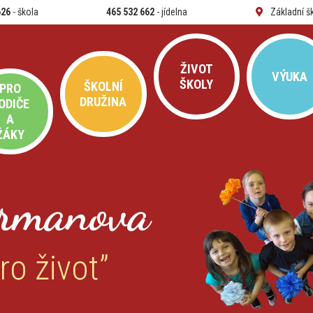
626
- škola
465 532 662
- jídelna
Základní š
ŽIVOT
VÝUKA
ŠKOLY
ŠKOLNÍ
PRO
DRUŽINA
ODIČE
A
ŽÁKY
rmanova
ro život”