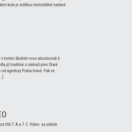
ském kole je vizitkou mimořádně nadané
e v tomto školním roce absolvovali 6.
la již tradičně z nádraží přes Staré
 od agentury Praha hravě. Pak se
…]
EO
rz tříd 7. A a 7. C. Video: za učitele