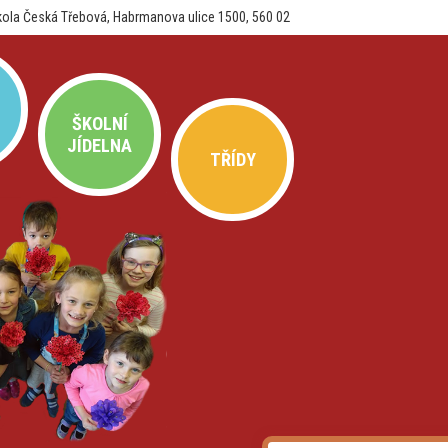
kola Česká Třebová, Habrmanova ulice 1500, 560 02
ŠKOLNÍ
JÍDELNA
TŘÍDY