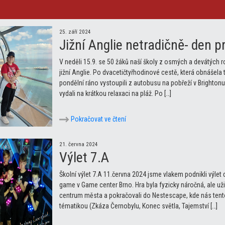
25. září 2024
Jižní Anglie netradičně- den p
V neděli 15.9. se 50 žáků naší školy z osmých a devátých 
jižní Anglie. Po dvacetičtyřhodinové cestě, která obnášela 
pondělní ráno vystoupili z autobusu na pobřeží v Brightonu
vydali na krátkou relaxaci na pláž. Po […]
Pokračovat ve čtení
21. června 2024
Výlet 7.A
Školní výlet 7.A 11.června 2024 jsme vlakem podnikli výlet 
game v Game center Brno. Hra byla fyzicky náročná, ale užili
centrum města a pokračovali do Nestescape, kde nás tentok
tématikou (Zkáza Černobylu, Konec světla, Tajemství […]