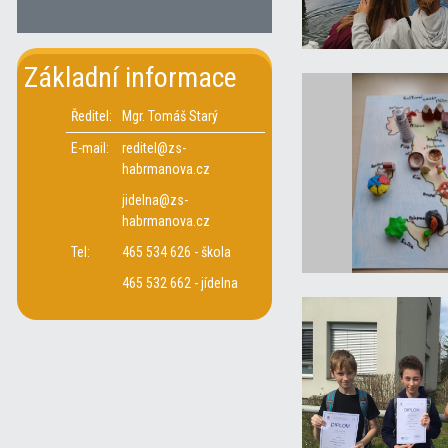
Základní informace
Ředitel:
Mgr. Tomáš Starý
E-mail:
reditel@zs-
habrmanova.cz
jidelna@zs-
habrmanova.cz
Tel:
465 534 626 - škola
465 532 662 - jídelna