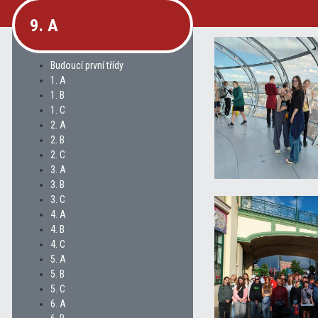
9. A
Budoucí první třídy
1. A
1. B
1. C
2. A
2. B
2. C
3. A
3. B
3. C
4. A
4. B
4. C
5. A
5. B
5. C
6. A