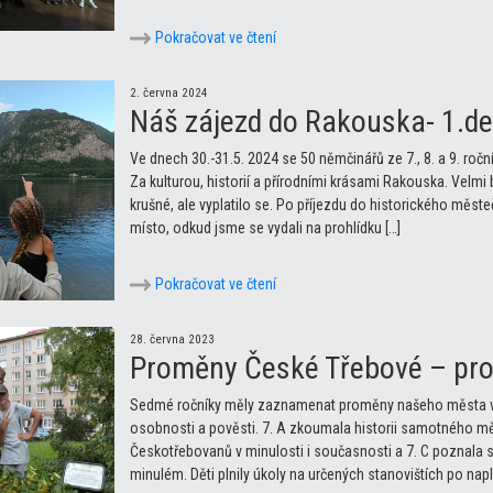
Pokračovat ve čtení
2. června 2024
Náš zájezd do Rakouska- 1.de
Ve dnech 30.-31.5. 2024 se 50 němčinářů ze 7., 8. a 9. roč
Za kulturou, historií a přírodními krásami Rakouska. Velmi b
krušné, ale vyplatilo se. Po příjezdu do historického mě
místo, odkud jsme se vydali na prohlídku […]
Pokračovat ve čtení
28. června 2023
Proměny České Třebové – proj
Sedmé ročníky měly zaznamenat proměny našeho města v ča
osobnosti a pověsti. 7. A zkoumala historii samotného mě
Českotřebovanů v minulosti i současnosti a 7. C poznala s
minulém. Děti plnily úkoly na určených stanovištích po napl