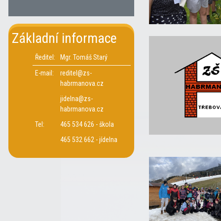
Základní informace
Ředitel:
Mgr. Tomáš Starý
E-mail:
reditel@zs-
habrmanova.cz
jidelna@zs-
habrmanova.cz
Tel:
465 534 626 - škola
465 532 662 - jídelna