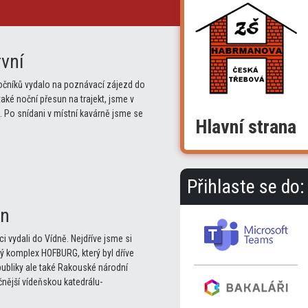
rvní
ročníků vydalo na poznávací zájezd do
také noční přesun na trajekt, jsme v
. Po snídani v místní kavárně jsme se
Hlavní strana
Přihlaste se do:
en
ci vydali do Vídně. Nejdříve jsme si
vý komplex HOFBURG, který byl dříve
ubliky ale také Rakouské národní
nější vídeňskou katedrálu-