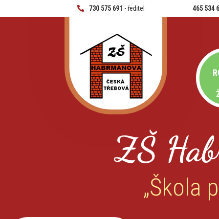
730 575 691
- ředitel
465 534 
R
ZŠ Hab
„Škola p