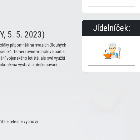
Jídelníček:
, 5. 5. 2023)
koláky připomněli na svazích Dlouhých
eseníků. Téměř rovné vrcholové partie
ní vojenského letiště, ale své využití
dokončena výstavba přečerpávací
itelé tělesné výchovy