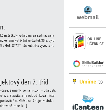
n.
níků naší školy vydalo na zájezd nazvaný
rzké ranní vstávání ve čtvrtek 30.5. bylo
stečka HALLSTATT nás zubačka vyvezla na
ektový den 7. tříd
se. Zaměřily se na historii – události,
sta, 7. B zavítala na odpočinková místa
portoviště navštěvovaná nejen v století
ánované trase, k […]