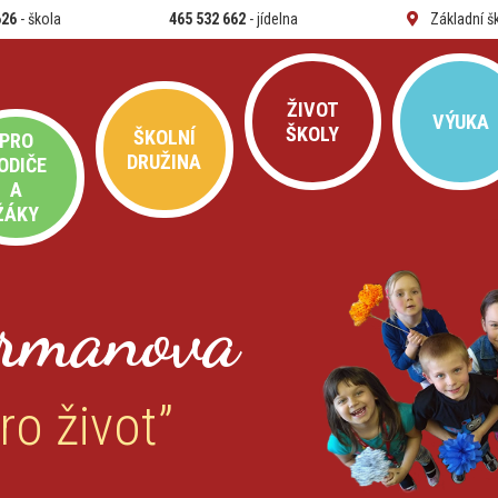
626
- škola
465 532 662
- jídelna
Základní š
ŽIVOT
VÝUKA
ŠKOLY
ŠKOLNÍ
PRO
DRUŽINA
ODIČE
A
ŽÁKY
rmanova
ro život”