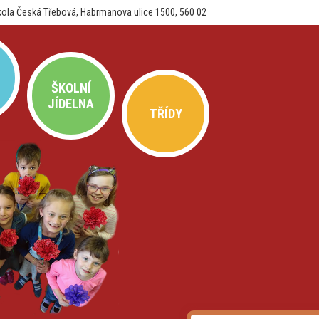
kola Česká Třebová, Habrmanova ulice 1500, 560 02
ŠKOLNÍ
JÍDELNA
TŘÍDY