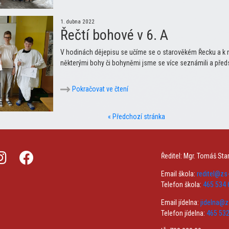
1. dubna 2022
Řečtí bohové v 6. A
V hodinách dějepisu se učíme se o starověkém Řecku a k ně
některými bohy či bohyněmi jsme se více seznámili a předst
Pokračovat ve čtení
« Předchozí stránka
Ředitel: Mgr. Tomáš Sta
Email škola:
reditel@z
Telefon škola:
465 534 
Email jídelna:
jidelna@
Telefon jídelna:
465 532