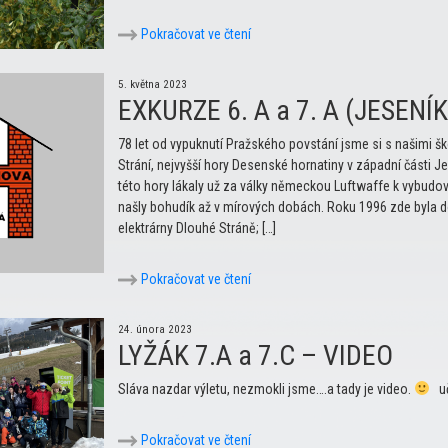
Pokračovat ve čtení
5. května 2023
EXKURZE 6. A a 7. A (JESENÍKY
78 let od vypuknutí Pražského povstání jsme si s našimi š
Strání, nejvyšší hory Desenské hornatiny v západní části J
této hory lákaly už za války německou Luftwaffe k vybudová
našly bohudík až v mírových dobách. Roku 1996 zde byla 
elektrárny Dlouhé Stráně; […]
Pokračovat ve čtení
24. února 2023
LYŽÁK 7.A a 7.C – VIDEO
Sláva nazdar výletu, nezmokli jsme….a tady je video.
uč
Pokračovat ve čtení