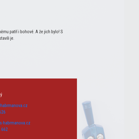
mu patří i bohové. A že jich bylo! S
avili je.
rý
s-habrmanova.cz
626
zs-habrmanova.cz
 662