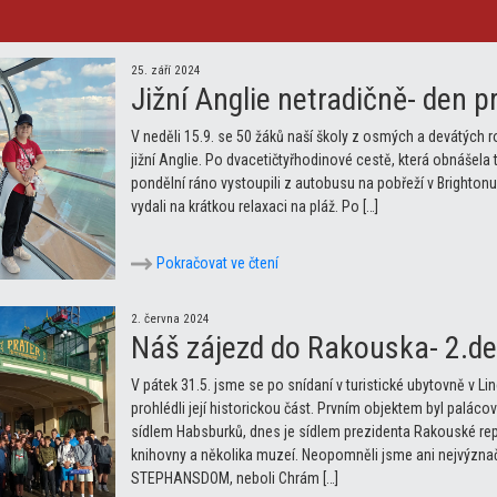
25. září 2024
Jižní Anglie netradičně- den p
V neděli 15.9. se 50 žáků naší školy z osmých a devátých 
jižní Anglie. Po dvacetičtyřhodinové cestě, která obnášela 
pondělní ráno vystoupili z autobusu na pobřeží v Brightonu
vydali na krátkou relaxaci na pláž. Po […]
Pokračovat ve čtení
2. června 2024
Náš zájezd do Rakouska- 2.d
V pátek 31.5. jsme se po snídaní v turistické ubytovně v Lin
prohlédli její historickou část. Prvním objektem byl paláco
sídlem Habsburků, dnes je sídlem prezidenta Rakouské rep
knihovny a několika muzeí. Neopomněli jsme ani nejvýznač
STEPHANSDOM, neboli Chrám […]