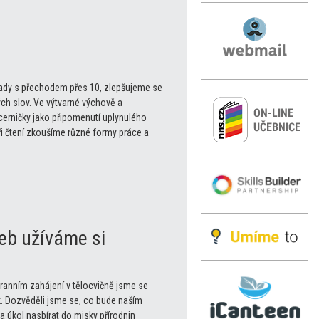
klady s přechodem přes 10, zlepšujeme se
ch slov. Ve výtvarné výchově a
cerničky jako připomenutí uplynulého
ři čtení zkoušíme různé formy práce a
eb užíváme si
 ranním zahájení v tělocvičně jsme se
. Dozvěděli jsme se, co bude naším
 úkol nasbírat do misky přírodnin