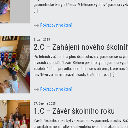
geometrické tvary a tělesa. V tělesné výchově jsme si vyz
[…]
Pokračovat ve čtení
8. září 2025
2.C – Zahájení nového školní
Po letních zážitcích a plno dobrodružství jsme se se svými 
lavicích v pondělí 1.září. Během prvního týdne jsme si vyprá
společně třídní pravidla, seznámili se s učivem, které nás
návštěvu za námi dorazili skauti, kteří nás svou […]
Pokračovat ve čtení
27. června 2025
1.C – Závěr školního roku
Závěr školního roku byl ve znamení vzpomínek a oslav. Každ
promítali jsme si fotky z uplynulého školního roku a připom