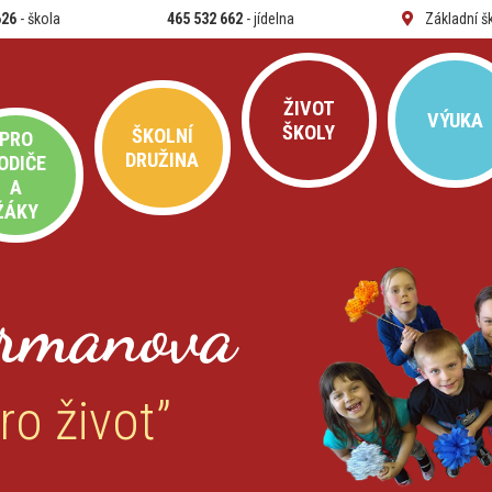
626
- škola
465 532 662
- jídelna
Základní š
ŽIVOT
VÝUKA
ŠKOLY
ŠKOLNÍ
PRO
DRUŽINA
ODIČE
A
ŽÁKY
rmanova
ro život”