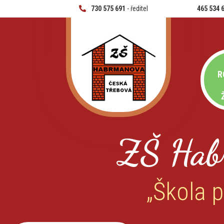
730 575 691
- ředitel
465 534 
R
ZŠ Hab
„Škola p