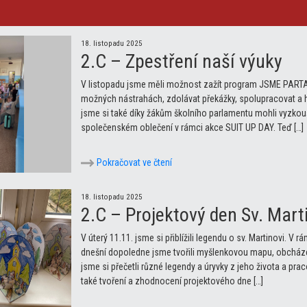
18. listopadu 2025
2.C – Zpestření naší výuky
V listopadu jsme měli možnost zažít program JSME PARTA –
možných nástrahách, zdolávat překážky, spolupracovat a 
jsme si také díky žákům školního parlamentu mohli vyzkoušet
společenském oblečení v rámci akce SUIT UP DAY. Teď […]
Pokračovat ve čtení
18. listopadu 2025
2.C – Projektový den Sv. Mart
V úterý 11.11. jsme si přiblížili legendu o sv. Martinovi. V
dnešní dopoledne jsme tvořili myšlenkovou mapu, obcházel
jsme si přečetli různé legendy a úryvky z jeho života a pra
také tvoření a zhodnocení projektového dne […]