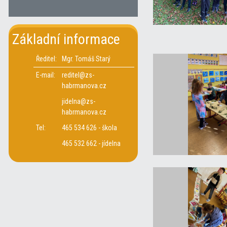
Základní informace
Ředitel:
Mgr. Tomáš Starý
E-mail:
reditel@zs-
habrmanova.cz
jidelna@zs-
habrmanova.cz
Tel:
465 534 626 - škola
465 532 662 - jídelna