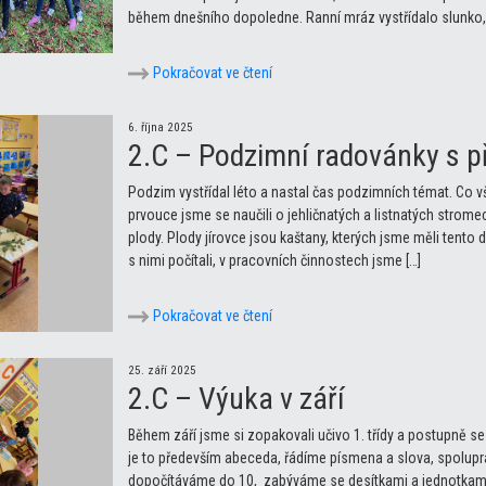
během dnešního dopoledne. Ranní mráz vystřídalo slunko, a
Pokračovat ve čtení
6. října 2025
2.C – Podzimní radovánky s p
Podzim vystřídal léto a nastal čas podzimních témat. Co 
prvouce jsme se naučili o jehličnatých a listnatých stromec
plody. Plody jírovce jsou kaštany, kterých jsme měli tent
s nimi počítali, v pracovních činnostech jsme […]
Pokračovat ve čtení
25. září 2025
2.C – Výuka v září
Během září jsme si zopakovali učivo 1. třídy a postupně
je to především abeceda, řádíme písmena a slova, spolup
dopočítáváme do 10, zabýváme se desítkami a jednotkam