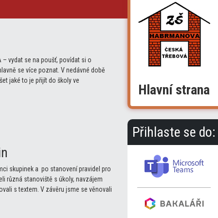
 vydat se na poušť, povídat si o
hlavně se více poznat. V nedávné době
 jaké to je přijít do školy ve
Hlavní strana
Přihlaste se do:
in
 rámci skupinek a po stanovení pravidel pro
i různá stanoviště s úkoly, navzájem
covali s textem. V závěru jsme se věnovali