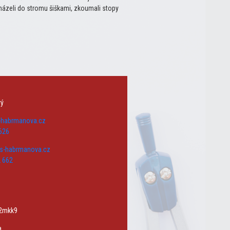
házeli do stromu šiškami, zkoumali stopy
rý
s-habrmanova.cz
626
zs-habrmanova.cz
 662
w2mkk9
a