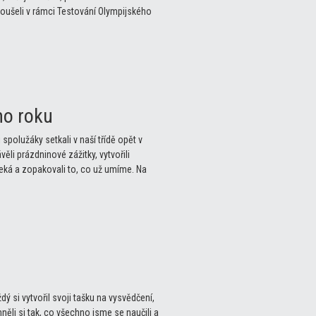
koušeli v rámci Testování Olympijského
ho roku
spolužáky setkali v naší třídě opět v
věli prázdninové zážitky, vytvořili
 čeká a zopakovali to, co už umíme. Na
ý si vytvořil svoji tašku na vysvědčení,
něli si tak, co všechno jsme se naučili a