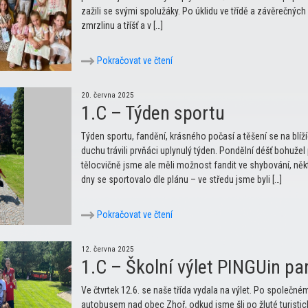
zažili se svými spolužáky. Po úklidu ve třídě a závěrečných
zmrzlinu a tříšť a v […]
Pokračovat ve čtení
20. června 2025
1.C – Týden sportu
Týden sportu, fandění, krásného počasí a těšení se na blíží
duchu trávili prvňáci uplynulý týden. Pondělní déšť bohužel
tělocvičně jsme ale měli možnost fandit ve shybování, někte
dny se sportovalo dle plánu – ve středu jsme byli […]
Pokračovat ve čtení
12. června 2025
1.C – Školní výlet PINGUin pa
Ve čtvrtek 12.6. se naše třída vydala na výlet. Po společn
autobusem nad obec Zhoř, odkud jsme šli po žluté turistic