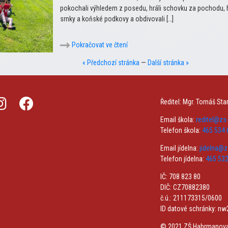
pokochali výhledem z posedu, hráli schovku za pochodu, 
srnky a koňské podkovy a obdivovali […]
Pokračovat ve čtení
« Předchozí stránka
—
Další stránka »
Ředitel: Mgr. Tomáš Sta
Email škola:
reditel@z
Telefon škola:
465 534 
Email jídelna:
jidelna@
Telefon jídelna:
465 532
IČ: 708 823 80
DIČ: CZ70882380
č.ú.: 211173315/0600
ID datové schránky: n
© 2021 ZŠ Habrmanov