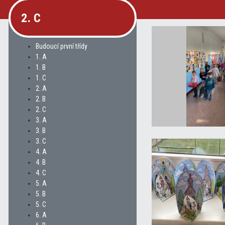
2. C
Budoucí první třídy
1. A
1. B
1. C
2. A
2. B
2. C
3. A
3. B
3. C
4. A
4. B
4. C
5. A
5. B
5. C
6. A