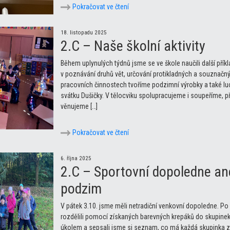
Pokračovat ve čtení
18. listopadu 2025
2.C – Naše školní aktivity
Během uplynulých týdnů jsme se ve škole naučili další pří
v poznávání druhů vět, určování protikladných a souznačný
pracovních činnostech tvoříme podzimní výrobky a také lu
svátku Dušičky. V tělocviku spolupracujeme i soupeříme, p
věnujeme […]
Pokračovat ve čtení
6. října 2025
2.C – Sportovní dopoledne an
podzim
V pátek 3.10. jsme měli netradiční venkovní dopoledne. Po
rozdělili pomocí získaných barevných krepáků do skupinek
úkolem a sepsali jsme si seznam, co má každá skupinka za