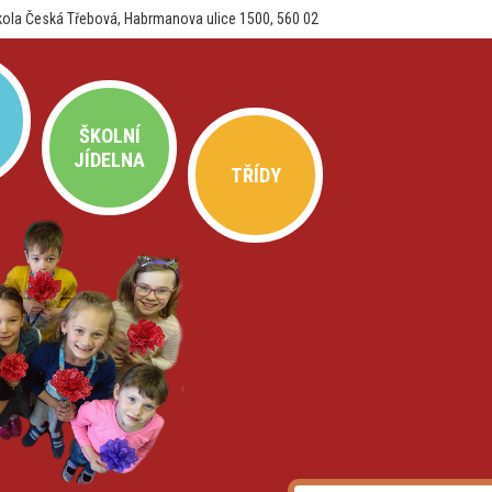
kola Česká Třebová, Habrmanova ulice 1500, 560 02
ŠKOLNÍ
JÍDELNA
TŘÍDY