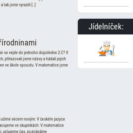
 tak jsme vyrazili […]
Jídelníček:
řírodninami
vše se vejde do jednoho dopoledne 2.C? V
h, přiřazovali jsme názvy a hádali jejich
o den ve škole spoustu. V matematice jsme
 se učíme věcem novým. V českém jazyce
racujeme ve skupinkách. V matematice
i, určujeme čas, poznáváme