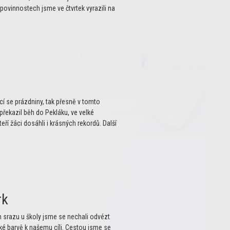
 povinnostech jsme ve čtvrtek vyrazili na
cí se prázdniny, tak přesně v tomto
 překazil běh do Pekláku, ve velké
ří žáci dosáhli i krásných rekordů. Další
rk
ém srazu u školy jsme se nechali odvézt
ké barvě k našemu cíli. Cestou jsme se