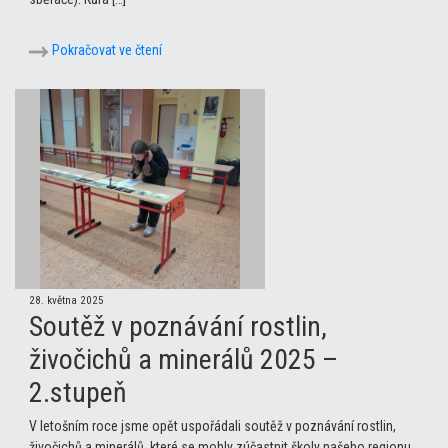
Pokračovat ve čtení
28. května 2025
Soutěž v poznávání rostlin,
živočichů a minerálů 2025 –
2.stupeň
V letošním roce jsme opět uspořádali soutěž v poznávání rostlin,
živočichů a minerálů, které se mohly zúčastnit školy našeho regionu.