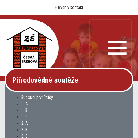
+
Rychlý kontakt
Přírodovědné soutěže
Budoucí první třídy
1. A
1. B
1. C
2. A
2. B
2. C