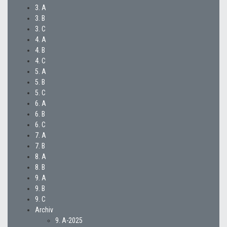
3. A
3. B
3. C
4. A
4. B
4. C
5. A
5. B
5. C
6. A
6. B
6. C
7. A
7. B
8. A
8. B
9. A
9. B
9. C
Archiv
9. A-2025