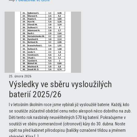
25. února 2026
Výsledky ve sběru vysloužilých
baterií 2025/26
I v letošním školním roce jsme vybírali již vysloužilé baterie. Každý, kdo
se soutěže zúčastnil obdržel cenu nebo alespoň něco dobrého na zub.
Děti tento rok nasbíraly neuvěřitelných 570 kg baterií. Pokračujeme v
soutěži ve sběru pomerančové (citronové) kůry do 30. dubna. Noste
opět na před kabinet přírodopisu (balíčky označené třídou a jménem
sběrače). Kůra […]